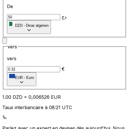
De
دج
DZD
-
Dinar algérien
vers
vers
€
EUR
-
Euro
1.00
DZD
=
0,
006526
EUR
Taux interbancaire à 08:21 UTC
Parlez avec un expert en devises dès aujourd'hui.
Nous