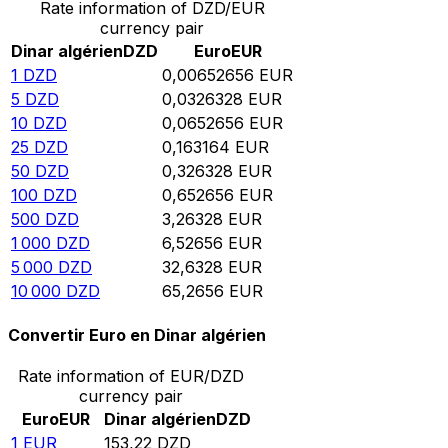
Rate information of DZD/EUR
currency pair
Dinar algérien
DZD
Euro
EUR
1
DZD
0,00652656
EUR
5
DZD
0,0326328
EUR
10
DZD
0,0652656
EUR
25
DZD
0,163164
EUR
50
DZD
0,326328
EUR
100
DZD
0,652656
EUR
500
DZD
3,26328
EUR
1 000
DZD
6,52656
EUR
5 000
DZD
32,6328
EUR
10 000
DZD
65,2656
EUR
Convertir Euro en Dinar algérien
Rate information of EUR/DZD
currency pair
Euro
EUR
Dinar algérien
DZD
1
EUR
153,22
DZD