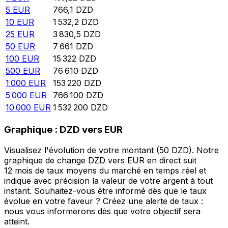
5
EUR
766,1
DZD
10
EUR
1 532,2
DZD
25
EUR
3 830,5
DZD
50
EUR
7 661
DZD
100
EUR
15 322
DZD
500
EUR
76 610
DZD
1 000
EUR
153 220
DZD
5 000
EUR
766 100
DZD
10 000
EUR
1 532 200
DZD
Graphique : DZD vers EUR
Visualisez l'évolution de votre montant (50 DZD). Notre
graphique de change DZD vers EUR en direct suit
12 mois de taux moyens du marché en temps réel et
indique avec précision la valeur de votre argent à tout
instant. Souhaitez-vous être informé dès que le taux
évolue en votre faveur ? Créez une alerte de taux :
nous vous informerons dès que votre objectif sera
atteint.