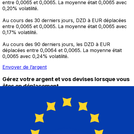
entre 0,0065 et 0,0065. La moyenne était 0,0065 avec
0,20% volatilité.
Au cours des 30 derniers jours, DZD à EUR déplacées
entre 0,0065 et 0,0065. La moyenne était 0,0065 avec
0,17% volatilité.
Au cours des 90 derniers jours, les DZD à EUR
déplacées entre 0,0064 et 0,0065. La moyenne était
0,0065 avec 0,24% volatilité.
Envoyer de l’argent
Gérez votre argent et vos devises lorsque vous
êtes en déplacement
L'application Xe réunit toutes les fonctionnalités
nécessaires pour vos transferts d'argent internationaux
et la gestion de vos devises. Convertissez des devises,
programmez des alertes de taux et transférez de
l'argent à l'étranger sans frais cachés. Téléchargez
l'application dès aujourd'hui !