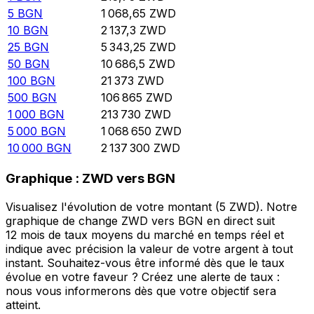
5
BGN
1 068,65
ZWD
10
BGN
2 137,3
ZWD
25
BGN
5 343,25
ZWD
50
BGN
10 686,5
ZWD
100
BGN
21 373
ZWD
500
BGN
106 865
ZWD
1 000
BGN
213 730
ZWD
5 000
BGN
1 068 650
ZWD
10 000
BGN
2 137 300
ZWD
Graphique : ZWD vers BGN
Visualisez l'évolution de votre montant (5 ZWD). Notre
graphique de change ZWD vers BGN en direct suit
12 mois de taux moyens du marché en temps réel et
indique avec précision la valeur de votre argent à tout
instant. Souhaitez-vous être informé dès que le taux
évolue en votre faveur ? Créez une alerte de taux :
nous vous informerons dès que votre objectif sera
atteint.