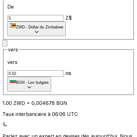
De
Z$
ZWD
-
Dollar du Zimbabwe
vers
vers
лв
BGN
-
Lev bulgare
1.00
ZWD
=
0,
004678
BGN
Taux interbancaire à 06:06 UTC
Parlez avec un expert en devises dès aujourd'hui.
Nous