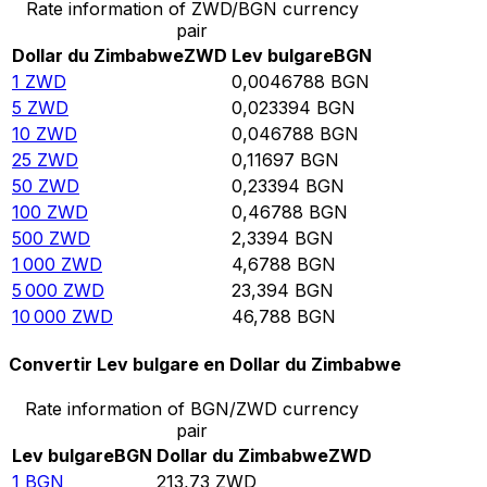
Rate information of ZWD/BGN currency
pair
Dollar du Zimbabwe
ZWD
Lev bulgare
BGN
1
ZWD
0,0046788
BGN
5
ZWD
0,023394
BGN
10
ZWD
0,046788
BGN
25
ZWD
0,11697
BGN
50
ZWD
0,23394
BGN
100
ZWD
0,46788
BGN
500
ZWD
2,3394
BGN
1 000
ZWD
4,6788
BGN
5 000
ZWD
23,394
BGN
10 000
ZWD
46,788
BGN
Convertir Lev bulgare en Dollar du Zimbabwe
Rate information of BGN/ZWD currency
pair
Lev bulgare
BGN
Dollar du Zimbabwe
ZWD
1
BGN
213,73
ZWD