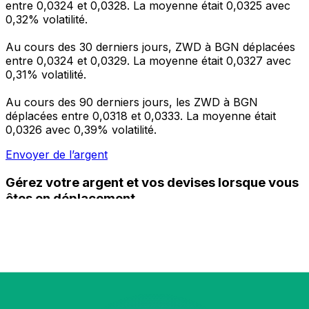
entre 0,0324 et 0,0328. La moyenne était 0,0325 avec
0,32% volatilité.
Au cours des 30 derniers jours, ZWD à BGN déplacées
entre 0,0324 et 0,0329. La moyenne était 0,0327 avec
0,31% volatilité.
Au cours des 90 derniers jours, les ZWD à BGN
déplacées entre 0,0318 et 0,0333. La moyenne était
0,0326 avec 0,39% volatilité.
Envoyer de l’argent
Gérez votre argent et vos devises lorsque vous
êtes en déplacement
L'application Xe réunit toutes les fonctionnalités
nécessaires pour vos transferts d'argent internationaux
et la gestion de vos devises. Convertissez des devises,
programmez des alertes de taux et transférez de
l'argent à l'étranger sans frais cachés. Téléchargez
l'application dès aujourd'hui !