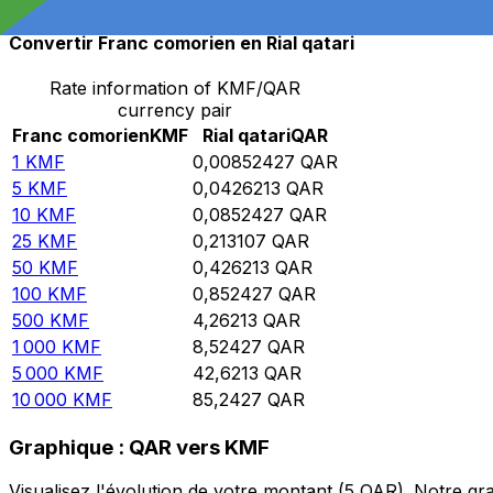
Convertir Franc comorien en Rial qatari
Rate information of KMF/QAR
currency pair
Franc comorien
KMF
Rial qatari
QAR
1
KMF
0,00852427
QAR
5
KMF
0,0426213
QAR
10
KMF
0,0852427
QAR
25
KMF
0,213107
QAR
50
KMF
0,426213
QAR
100
KMF
0,852427
QAR
500
KMF
4,26213
QAR
1 000
KMF
8,52427
QAR
5 000
KMF
42,6213
QAR
10 000
KMF
85,2427
QAR
Graphique : QAR vers KMF
Visualisez l'évolution de votre montant (5 QAR). Notre 