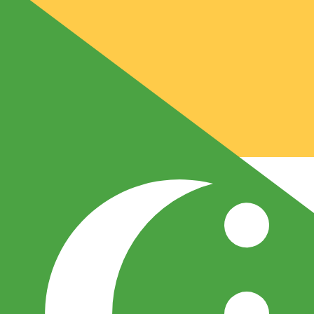
CF
KMF
-
Franc comorien
1.00
QAR
=
11
7,3121
KMF
Taux interbancaire à 03:24 UTC
Envoyer de l'argent
Parlez avec un expert en devises dès aujourd'hui.
Nous p
Planifier un appel
Nous utilisons le taux de marché moyen pour notre conv
d'argent.
Vérifiez les taux d'envoi.
Saviez-vous que vous pouvez envoyer de l'argent à l'étr
Inscrivez-vous aujourd'hui