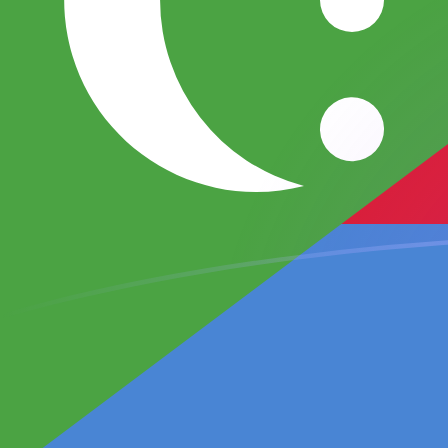
Le taux de change de QAR vers KMF a
Convertir Rial qatari en Franc comorien
Rate information of QAR/KMF
currency pair
Rial qatari
QAR
Franc comorien
KMF
1
QAR
117,312
KMF
5
QAR
586,561
KMF
10
QAR
1 173,12
KMF
25
QAR
2 932,8
KMF
50
QAR
5 865,61
KMF
100
QAR
11 731,2
KMF
500
QAR
58 656,1
KMF
1 000
QAR
117 312
KMF
5 000
QAR
586 561
KMF
10 000
QAR
1 173 120
KMF