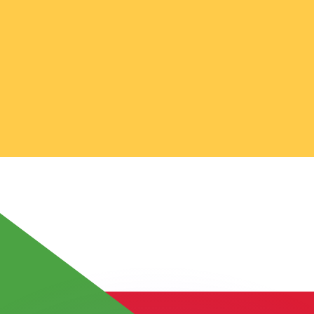
ouvons battre les taux des concurrents.
ertisseur. Le taux est donné à titre d'information seulemen
anger avec Xe ?