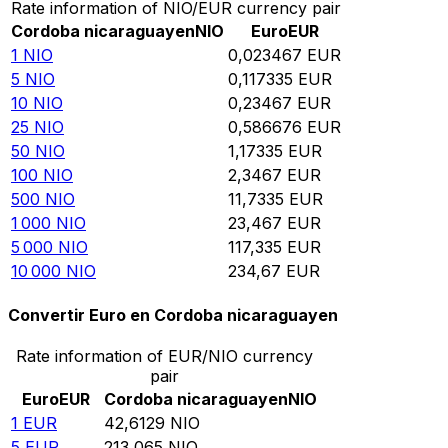
Rate information of NIO/EUR currency pair
Cordoba nicaraguayen
NIO
Euro
EUR
1
NIO
0,023467
EUR
5
NIO
0,117335
EUR
10
NIO
0,23467
EUR
25
NIO
0,586676
EUR
50
NIO
1,17335
EUR
100
NIO
2,3467
EUR
500
NIO
11,7335
EUR
1 000
NIO
23,467
EUR
5 000
NIO
117,335
EUR
10 000
NIO
234,67
EUR
Convertir Euro en Cordoba nicaraguayen
Rate information of EUR/NIO currency
pair
Euro
EUR
Cordoba nicaraguayen
NIO
1
EUR
42,6129
NIO
5
EUR
213,065
NIO