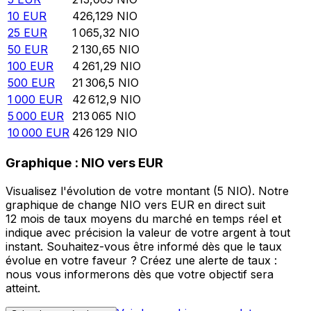
10
EUR
426,129
NIO
25
EUR
1 065,32
NIO
50
EUR
2 130,65
NIO
100
EUR
4 261,29
NIO
500
EUR
21 306,5
NIO
1 000
EUR
42 612,9
NIO
5 000
EUR
213 065
NIO
10 000
EUR
426 129
NIO
Graphique : NIO vers EUR
Visualisez l'évolution de votre montant (5 NIO). Notre
graphique de change NIO vers EUR en direct suit
12 mois de taux moyens du marché en temps réel et
indique avec précision la valeur de votre argent à tout
instant. Souhaitez-vous être informé dès que le taux
évolue en votre faveur ? Créez une alerte de taux :
nous vous informerons dès que votre objectif sera
atteint.