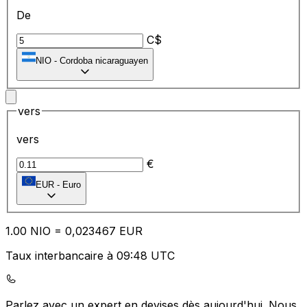
De
C$
NIO
-
Cordoba nicaraguayen
vers
vers
€
EUR
-
Euro
1.00
NIO
=
0,
023467
EUR
Taux interbancaire à 09:48 UTC
Parlez avec un expert en devises dès aujourd'hui.
Nous