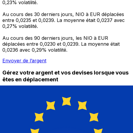
0,23% volatilité.
Au cours des 30 derniers jours, NIO à EUR déplacées
entre 0,0235 et 0,0239. La moyenne était 0,0237 avec
0,27% volatilité.
Au cours des 90 derniers jours, les NIO à EUR
déplacées entre 0,0230 et 0,0239. La moyenne était
0,0236 avec 0,29% volatilité.
Envoyer de l’argent
Gérez votre argent et vos devises lorsque vous
êtes en déplacement
L'application Xe réunit toutes les fonctionnalités
nécessaires pour vos transferts d'argent internationaux
et la gestion de vos devises. Convertissez des devises,
programmez des alertes de taux et transférez de
l'argent à l'étranger sans frais cachés. Téléchargez
l'application dès aujourd'hui !