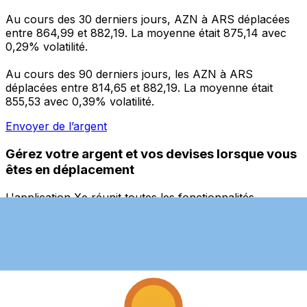
Au cours des 30 derniers jours, AZN à ARS déplacées
entre 864,99 et 882,19. La moyenne était 875,14 avec
0,29% volatilité.
Au cours des 90 derniers jours, les AZN à ARS
déplacées entre 814,65 et 882,19. La moyenne était
855,53 avec 0,39% volatilité.
Envoyer de l’argent
Gérez votre argent et vos devises lorsque vous
êtes en déplacement
L'application Xe réunit toutes les fonctionnalités
nécessaires pour vos transferts d'argent internationaux
et la gestion de vos devises. Convertissez des devises,
programmez des alertes de taux et transférez de
l'argent à l'étranger sans frais cachés. Téléchargez
l'application dès aujourd'hui !