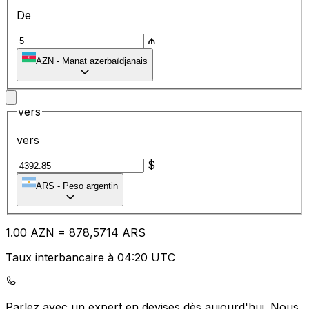
De
₼
AZN
-
Manat azerbaïdjanais
vers
vers
$
ARS
-
Peso argentin
1.00
AZN
=
87
8,5714
ARS
Taux interbancaire à 04:20 UTC
Parlez avec un expert en devises dès aujourd'hui.
Nous