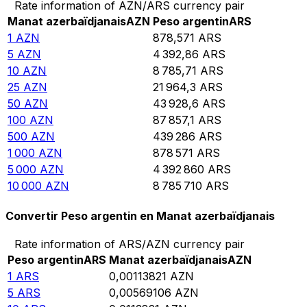
Rate information of AZN/ARS currency pair
Manat azerbaïdjanais
AZN
Peso argentin
ARS
1
AZN
878,571
ARS
5
AZN
4 392,86
ARS
10
AZN
8 785,71
ARS
25
AZN
21 964,3
ARS
50
AZN
43 928,6
ARS
100
AZN
87 857,1
ARS
500
AZN
439 286
ARS
1 000
AZN
878 571
ARS
5 000
AZN
4 392 860
ARS
10 000
AZN
8 785 710
ARS
Convertir Peso argentin en Manat azerbaïdjanais
Rate information of ARS/AZN currency pair
Peso argentin
ARS
Manat azerbaïdjanais
AZN
1
ARS
0,00113821
AZN
5
ARS
0,00569106
AZN