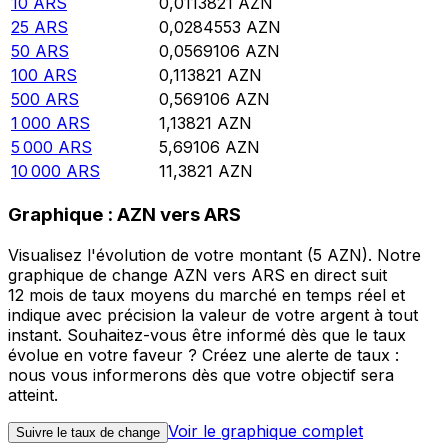
10
ARS
0,0113821
AZN
25
ARS
0,0284553
AZN
50
ARS
0,0569106
AZN
100
ARS
0,113821
AZN
500
ARS
0,569106
AZN
1 000
ARS
1,13821
AZN
5 000
ARS
5,69106
AZN
10 000
ARS
11,3821
AZN
Graphique : AZN vers ARS
Visualisez l'évolution de votre montant (5 AZN). Notre
graphique de change AZN vers ARS en direct suit
12 mois de taux moyens du marché en temps réel et
indique avec précision la valeur de votre argent à tout
instant. Souhaitez-vous être informé dès que le taux
évolue en votre faveur ? Créez une alerte de taux :
nous vous informerons dès que votre objectif sera
atteint.
Voir le graphique complet
Suivre le taux de change