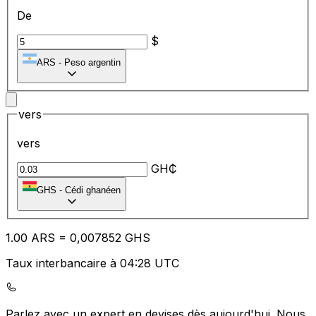
De
$
ARS
-
Peso argentin
vers
vers
GH₵
GHS
-
Cédi ghanéen
1.00
ARS
=
0,
007852
GHS
Taux interbancaire à 04:28 UTC
Parlez avec un expert en devises dès aujourd'hui.
Nous