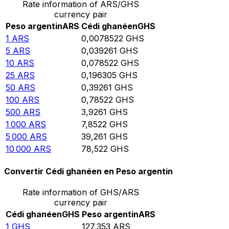
Rate information of ARS/GHS
currency pair
Peso argentin
ARS
Cédi ghanéen
GHS
1
ARS
0,0078522
GHS
5
ARS
0,039261
GHS
10
ARS
0,078522
GHS
25
ARS
0,196305
GHS
50
ARS
0,39261
GHS
100
ARS
0,78522
GHS
500
ARS
3,9261
GHS
1 000
ARS
7,8522
GHS
5 000
ARS
39,261
GHS
10 000
ARS
78,522
GHS
Convertir Cédi ghanéen en Peso argentin
Rate information of GHS/ARS
currency pair
Cédi ghanéen
GHS
Peso argentin
ARS
1
GHS
127,353
ARS