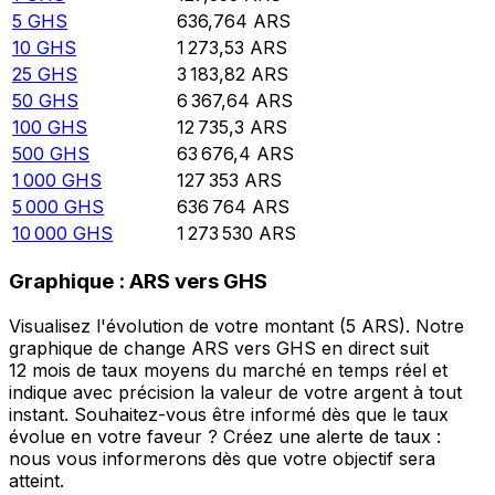
5
GHS
636,764
ARS
10
GHS
1 273,53
ARS
25
GHS
3 183,82
ARS
50
GHS
6 367,64
ARS
100
GHS
12 735,3
ARS
500
GHS
63 676,4
ARS
1 000
GHS
127 353
ARS
5 000
GHS
636 764
ARS
10 000
GHS
1 273 530
ARS
Graphique : ARS vers GHS
Visualisez l'évolution de votre montant (5 ARS). Notre
graphique de change ARS vers GHS en direct suit
12 mois de taux moyens du marché en temps réel et
indique avec précision la valeur de votre argent à tout
instant. Souhaitez-vous être informé dès que le taux
évolue en votre faveur ? Créez une alerte de taux :
nous vous informerons dès que votre objectif sera
atteint.