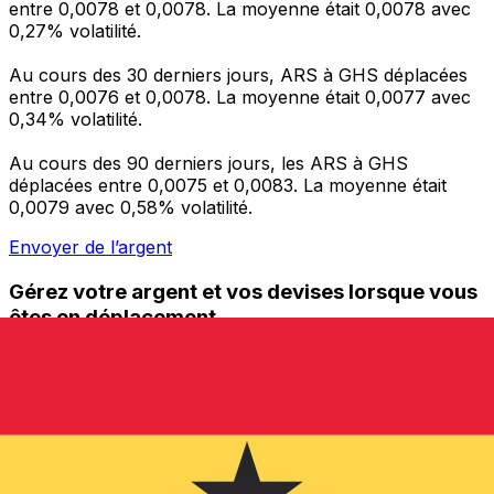
entre 0,0078 et 0,0078. La moyenne était 0,0078 avec
0,27% volatilité.
Au cours des 30 derniers jours, ARS à GHS déplacées
entre 0,0076 et 0,0078. La moyenne était 0,0077 avec
0,34% volatilité.
Au cours des 90 derniers jours, les ARS à GHS
déplacées entre 0,0075 et 0,0083. La moyenne était
0,0079 avec 0,58% volatilité.
Envoyer de l’argent
Gérez votre argent et vos devises lorsque vous
êtes en déplacement
L'application Xe réunit toutes les fonctionnalités
nécessaires pour vos transferts d'argent internationaux
et la gestion de vos devises. Convertissez des devises,
programmez des alertes de taux et transférez de
l'argent à l'étranger sans frais cachés. Téléchargez
l'application dès aujourd'hui !