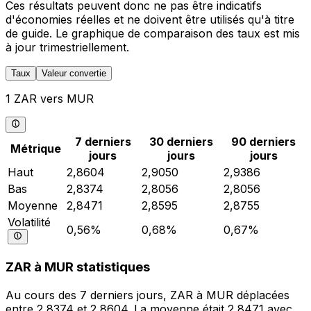
Ces résultats peuvent donc ne pas être indicatifs
d'économies réelles et ne doivent être utilisés qu'à titre
de guide. Le graphique de comparaison des taux est mis
à jour trimestriellement.
Taux
Valeur convertie
1 ZAR vers MUR
7 derniers
30 derniers
90 derniers
Métrique
jours
jours
jours
Haut
2,8604
2,9050
2,9386
Bas
2,8374
2,8056
2,8056
Moyenne
2,8471
2,8595
2,8755
Volatilité
0,56%
0,68%
0,67%
ZAR à MUR statistiques
Au cours des 7 derniers jours, ZAR à MUR déplacées
entre 2,8374 et 2,8604. La moyenne était 2,8471 avec