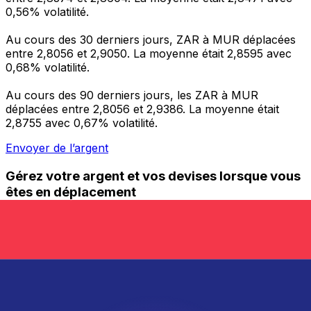
0,56% volatilité.
Au cours des 30 derniers jours, ZAR à MUR déplacées
entre 2,8056 et 2,9050. La moyenne était 2,8595 avec
0,68% volatilité.
Au cours des 90 derniers jours, les ZAR à MUR
déplacées entre 2,8056 et 2,9386. La moyenne était
2,8755 avec 0,67% volatilité.
Envoyer de l’argent
Gérez votre argent et vos devises lorsque vous
êtes en déplacement
L'application Xe réunit toutes les fonctionnalités
nécessaires pour vos transferts d'argent internationaux
et la gestion de vos devises. Convertissez des devises,
programmez des alertes de taux et transférez de
l'argent à l'étranger sans frais cachés. Téléchargez
l'application dès aujourd'hui !