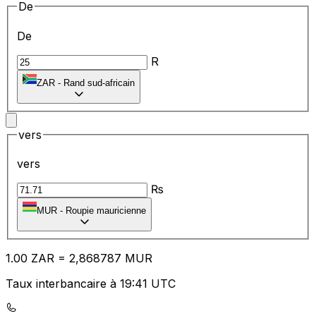
De
De
R
ZAR
-
Rand sud-africain
vers
vers
₨
MUR
-
Roupie mauricienne
1.00
ZAR
=
2,
868787
MUR
Taux interbancaire à 19:41 UTC