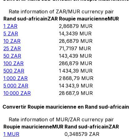
Rate information of ZAR/MUR currency pair
Rand sud-africain
ZAR
Roupie mauricienne
MUR
1
ZAR
2,86879
MUR
5
ZAR
14,3439
MUR
10
ZAR
28,6879
MUR
25
ZAR
71,7197
MUR
50
ZAR
143,439
MUR
100
ZAR
286,879
MUR
500
ZAR
1 434,39
MUR
1 000
ZAR
2 868,79
MUR
5 000
ZAR
14 343,9
MUR
10 000
ZAR
28 687,9
MUR
Convertir Roupie mauricienne en Rand sud-africain
Rate information of MUR/ZAR currency pair
Roupie mauricienne
MUR
Rand sud-africain
ZAR
1
MUR
0,348579
ZAR