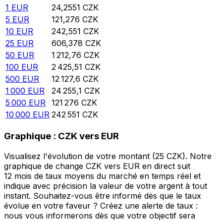
1
EUR
24,2551
CZK
5
EUR
121,276
CZK
10
EUR
242,551
CZK
25
EUR
606,378
CZK
50
EUR
1 212,76
CZK
100
EUR
2 425,51
CZK
500
EUR
12 127,6
CZK
1 000
EUR
24 255,1
CZK
5 000
EUR
121 276
CZK
10 000
EUR
242 551
CZK
Graphique : CZK vers EUR
Visualisez l'évolution de votre montant (25 CZK). Notre
graphique de change CZK vers EUR en direct suit
12 mois de taux moyens du marché en temps réel et
indique avec précision la valeur de votre argent à tout
instant. Souhaitez-vous être informé dès que le taux
évolue en votre faveur ? Créez une alerte de taux :
nous vous informerons dès que votre objectif sera