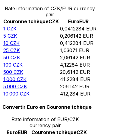
Rate information of CZK/EUR currency
pair
Couronne tchèque
CZK
Euro
EUR
1
CZK
0,0412284
EUR
5
CZK
0,206142
EUR
10
CZK
0,412284
EUR
25
CZK
1,03071
EUR
50
CZK
2,06142
EUR
100
CZK
4,12284
EUR
500
CZK
20,6142
EUR
1 000
CZK
41,2284
EUR
5 000
CZK
206,142
EUR
10 000
CZK
412,284
EUR
Convertir Euro en Couronne tchèque
Rate information of EUR/CZK
currency pair
Euro
EUR
Couronne tchèque
CZK