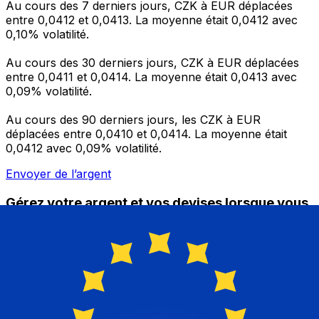
Au cours des 7 derniers jours, CZK à EUR déplacées
entre 0,0412 et 0,0413. La moyenne était 0,0412 avec
0,10% volatilité.
Au cours des 30 derniers jours, CZK à EUR déplacées
entre 0,0411 et 0,0414. La moyenne était 0,0413 avec
0,09% volatilité.
Au cours des 90 derniers jours, les CZK à EUR
déplacées entre 0,0410 et 0,0414. La moyenne était
0,0412 avec 0,09% volatilité.
Envoyer de l’argent
Gérez votre argent et vos devises lorsque vous
êtes en déplacement
L'application Xe réunit toutes les fonctionnalités
nécessaires pour vos transferts d'argent internationaux
et la gestion de vos devises. Convertissez des devises,
programmez des alertes de taux et transférez de
l'argent à l'étranger sans frais cachés. Téléchargez
l'application dès aujourd'hui !