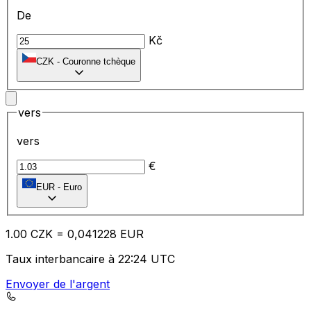
De
Kč
CZK
-
Couronne tchèque
vers
vers
€
EUR
-
Euro
1.00
CZK
=
0,
041228
EUR
Taux interbancaire à 22:24 UTC
Envoyer de l'argent