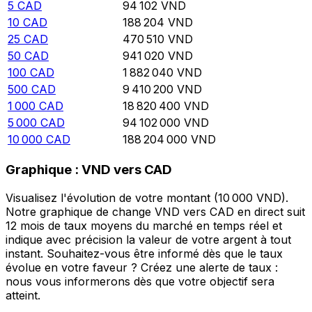
5
CAD
94 102
VND
10
CAD
188 204
VND
25
CAD
470 510
VND
50
CAD
941 020
VND
100
CAD
1 882 040
VND
500
CAD
9 410 200
VND
1 000
CAD
18 820 400
VND
5 000
CAD
94 102 000
VND
10 000
CAD
188 204 000
VND
Graphique : VND vers CAD
Visualisez l'évolution de votre montant (10 000 VND).
Notre graphique de change VND vers CAD en direct suit
12 mois de taux moyens du marché en temps réel et
indique avec précision la valeur de votre argent à tout
instant. Souhaitez-vous être informé dès que le taux
évolue en votre faveur ? Créez une alerte de taux :
nous vous informerons dès que votre objectif sera
atteint.