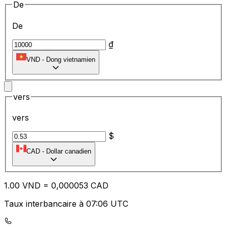
De
De
₫
VND
-
Dong vietnamien
vers
vers
$
CAD
-
Dollar canadien
1.00
VND
=
0,
000053
CAD
Taux interbancaire à 07:06 UTC