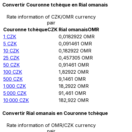
Convertir Couronne tchèque en Rial omanais
Rate information of CZK/OMR currency
pair
Couronne tchèque
CZK
Rial omanais
OMR
1
CZK
0,0182922
OMR
5
CZK
0,091461
OMR
10
CZK
0,182922
OMR
25
CZK
0,457305
OMR
50
CZK
0,91461
OMR
100
CZK
1,82922
OMR
500
CZK
9,1461
OMR
1 000
CZK
18,2922
OMR
5 000
CZK
91,461
OMR
10 000
CZK
182,922
OMR
Convertir Rial omanais en Couronne tchèque
Rate information of OMR/CZK currency
pair