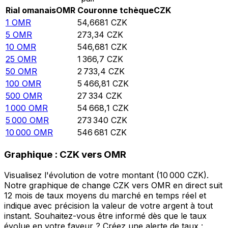
Rial omanais
OMR
Couronne tchèque
CZK
1
OMR
54,6681
CZK
5
OMR
273,34
CZK
10
OMR
546,681
CZK
25
OMR
1 366,7
CZK
50
OMR
2 733,4
CZK
100
OMR
5 466,81
CZK
500
OMR
27 334
CZK
1 000
OMR
54 668,1
CZK
5 000
OMR
273 340
CZK
10 000
OMR
546 681
CZK
Graphique : CZK vers OMR
Visualisez l'évolution de votre montant (10 000 CZK).
Notre graphique de change CZK vers OMR en direct suit
12 mois de taux moyens du marché en temps réel et
indique avec précision la valeur de votre argent à tout
instant. Souhaitez-vous être informé dès que le taux
évolue en votre faveur ? Créez une alerte de taux :