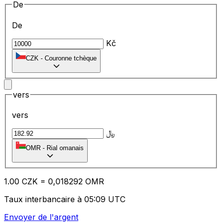
De
De
Kč
CZK
-
Couronne tchèque
vers
vers
﷼
OMR
-
Rial omanais
1.00
CZK
=
0,
018292
OMR
Taux interbancaire à 05:09 UTC
Envoyer de l'argent