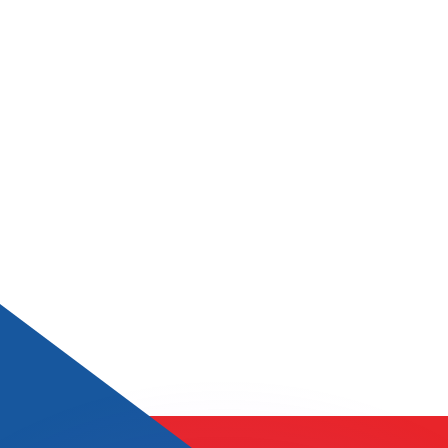
ouvons battre les taux des concurrents.
ertisseur. Le taux est donné à titre d'information seulemen
anger avec Xe ?