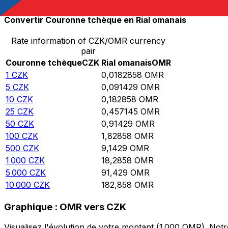
Convertir Couronne tchèque en Rial omanais
Rate information of CZK/OMR currency
pair
Couronne tchèque
CZK
Rial omanais
OMR
1
CZK
0,0182858
OMR
5
CZK
0,091429
OMR
10
CZK
0,182858
OMR
25
CZK
0,457145
OMR
50
CZK
0,91429
OMR
100
CZK
1,82858
OMR
500
CZK
9,1429
OMR
1 000
CZK
18,2858
OMR
5 000
CZK
91,429
OMR
10 000
CZK
182,858
OMR
Graphique : OMR vers CZK
Visualisez l'évolution de votre montant (1 000 OMR). No