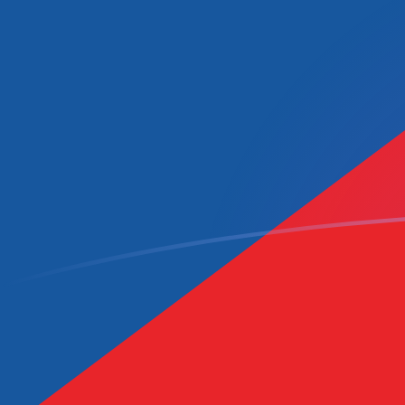
Le taux de change de OMR vers CZK a
Convertir Rial omanais en Couronne tchèque
Rate information of OMR/CZK currency
pair
Rial omanais
OMR
Couronne tchèque
CZK
1
OMR
54,6872
CZK
5
OMR
273,436
CZK
10
OMR
546,872
CZK
25
OMR
1 367,18
CZK
50
OMR
2 734,36
CZK
100
OMR
5 468,72
CZK
500
OMR
27 343,6
CZK
1 000
OMR
54 687,2
CZK
5 000
OMR
273 436
CZK
10 000
OMR
546 872
CZK