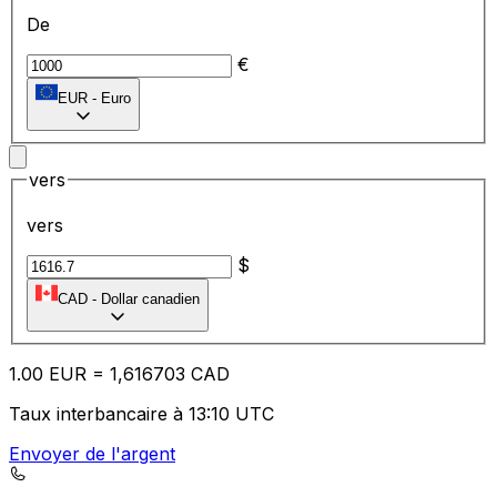
De
€
EUR
-
Euro
vers
vers
$
CAD
-
Dollar canadien
1.00
EUR
=
1,
616703
CAD
Taux interbancaire à 13:10 UTC
Envoyer de l'argent