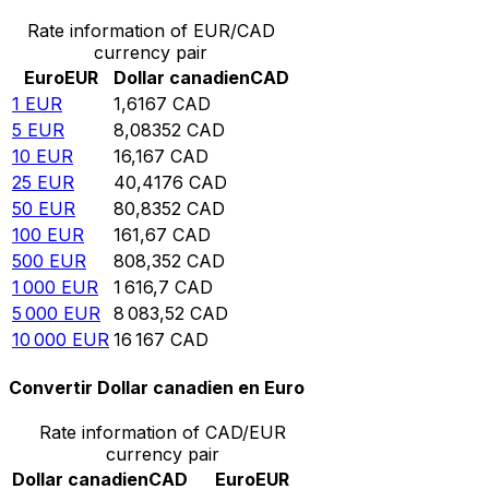
Rate information of EUR/CAD
currency pair
Euro
EUR
Dollar canadien
CAD
1
EUR
1,6167
CAD
5
EUR
8,08352
CAD
10
EUR
16,167
CAD
25
EUR
40,4176
CAD
50
EUR
80,8352
CAD
100
EUR
161,67
CAD
500
EUR
808,352
CAD
1 000
EUR
1 616,7
CAD
5 000
EUR
8 083,52
CAD
10 000
EUR
16 167
CAD
Convertir Dollar canadien en Euro
Rate information of CAD/EUR
currency pair
Dollar canadien
CAD
Euro
EUR