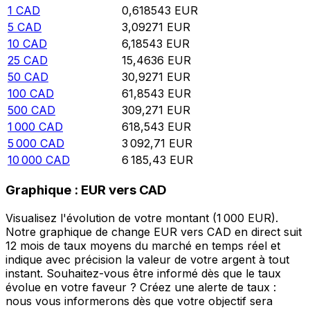
1
CAD
0,618543
EUR
5
CAD
3,09271
EUR
10
CAD
6,18543
EUR
25
CAD
15,4636
EUR
50
CAD
30,9271
EUR
100
CAD
61,8543
EUR
500
CAD
309,271
EUR
1 000
CAD
618,543
EUR
5 000
CAD
3 092,71
EUR
10 000
CAD
6 185,43
EUR
Graphique : EUR vers CAD
Visualisez l'évolution de votre montant (1 000 EUR).
Notre graphique de change EUR vers CAD en direct suit
12 mois de taux moyens du marché en temps réel et
indique avec précision la valeur de votre argent à tout
instant. Souhaitez-vous être informé dès que le taux
évolue en votre faveur ? Créez une alerte de taux :
nous vous informerons dès que votre objectif sera