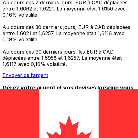
Au cours des 7 derniers jours, EUR à CAD déplacées
entre 1,6062 et 1,6221. La moyenne était 1,6150 avec
0,16% volatilité.
Au cours des 30 derniers jours, EUR à CAD déplacées
entre 1,6021 et 1,6257. La moyenne était 1,6116 avec
0,19% volatilité.
Au cours des 90 derniers jours, les EUR à CAD
déplacées entre 1,5958 et 1,6257. La moyenne était
1,6117 avec 0,19% volatilité.
Envoyer de l’argent
Gérez votre argent et vos devises lorsque vous
êtes en déplacement
L'application Xe réunit toutes les fonctionnalités
nécessaires pour vos transferts d'argent internationaux
et la gestion de vos devises. Convertissez des devises,
programmez des alertes de taux et transférez de
l'argent à l'étranger sans frais cachés. Téléchargez
l'application dès aujourd'hui !