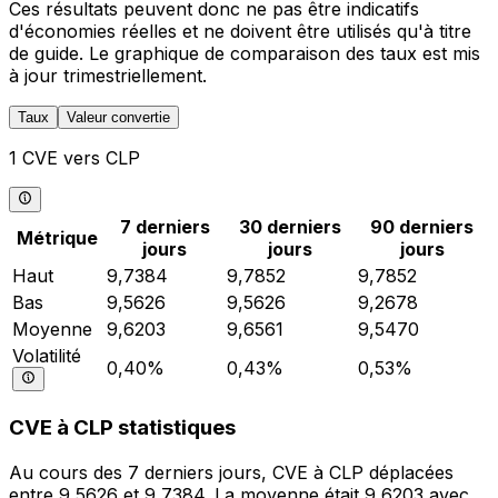
Ces résultats peuvent donc ne pas être indicatifs
d'économies réelles et ne doivent être utilisés qu'à titre
de guide. Le graphique de comparaison des taux est mis
à jour trimestriellement.
Taux
Valeur convertie
1 CVE vers CLP
7 derniers
30 derniers
90 derniers
Métrique
jours
jours
jours
Haut
9,7384
9,7852
9,7852
Bas
9,5626
9,5626
9,2678
Moyenne
9,6203
9,6561
9,5470
Volatilité
0,40%
0,43%
0,53%
CVE à CLP statistiques
Au cours des 7 derniers jours, CVE à CLP déplacées
entre 9,5626 et 9,7384. La moyenne était 9,6203 avec