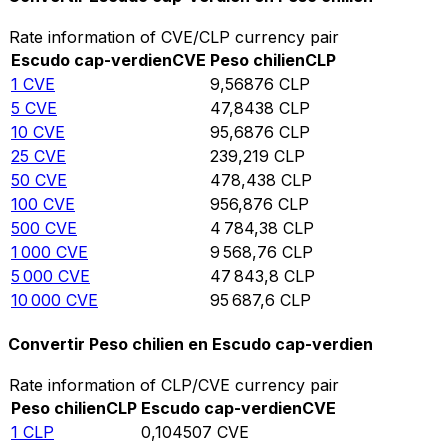
Rate information of CVE/CLP currency pair
Escudo cap-verdien
CVE
Peso chilien
CLP
1
CVE
9,56876
CLP
5
CVE
47,8438
CLP
10
CVE
95,6876
CLP
25
CVE
239,219
CLP
50
CVE
478,438
CLP
100
CVE
956,876
CLP
500
CVE
4 784,38
CLP
1 000
CVE
9 568,76
CLP
5 000
CVE
47 843,8
CLP
10 000
CVE
95 687,6
CLP
Convertir Peso chilien en Escudo cap-verdien
Rate information of CLP/CVE currency pair
Peso chilien
CLP
Escudo cap-verdien
CVE
1
CLP
0,104507
CVE