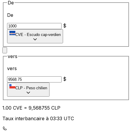
De
De
$
CVE
-
Escudo cap-verdien
vers
vers
$
CLP
-
Peso chilien
1.00
CVE
=
9,
568755
CLP
Taux interbancaire à 03:33 UTC