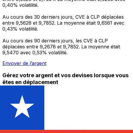
0,40% volatilité.
Au cours des 30 derniers jours, CVE à CLP déplacées
entre 9,5626 et 9,7852. La moyenne était 9,6561 avec
0,43% volatilité.
Au cours des 90 derniers jours, les CVE à CLP
déplacées entre 9,2678 et 9,7852. La moyenne était
9,5470 avec 0,53% volatilité.
Envoyer de l’argent
Gérez votre argent et vos devises lorsque vous
êtes en déplacement
L'application Xe réunit toutes les fonctionnalités
nécessaires pour vos transferts d'argent internationaux
et la gestion de vos devises. Convertissez des devises,
programmez des alertes de taux et transférez de
l'argent à l'étranger sans frais cachés. Téléchargez
l'application dès aujourd'hui !