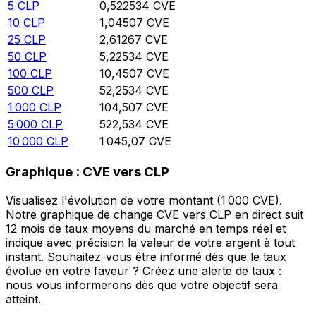
5
CLP
0,522534
CVE
10
CLP
1,04507
CVE
25
CLP
2,61267
CVE
50
CLP
5,22534
CVE
100
CLP
10,4507
CVE
500
CLP
52,2534
CVE
1 000
CLP
104,507
CVE
5 000
CLP
522,534
CVE
10 000
CLP
1 045,07
CVE
Graphique : CVE vers CLP
Visualisez l'évolution de votre montant (1 000 CVE).
Notre graphique de change CVE vers CLP en direct suit
12 mois de taux moyens du marché en temps réel et
indique avec précision la valeur de votre argent à tout
instant. Souhaitez-vous être informé dès que le taux
évolue en votre faveur ? Créez une alerte de taux :
nous vous informerons dès que votre objectif sera
atteint.