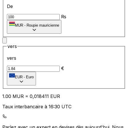
De
₨
MUR
-
Roupie mauricienne
vers
vers
€
EUR
-
Euro
1.00
MUR
=
0,
018411
EUR
Taux interbancaire à 16:30 UTC
Parlez avec un expert en devises dès aujourd'hui.
Nous