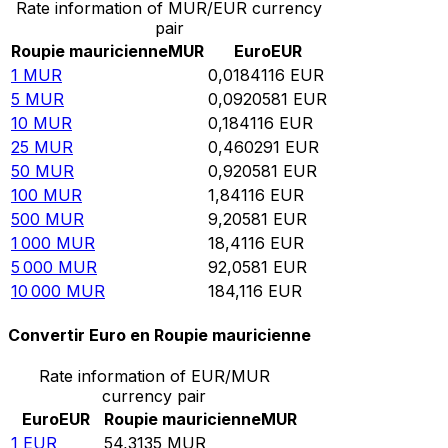
Rate information of MUR/EUR currency
pair
Roupie mauricienne
MUR
Euro
EUR
1
MUR
0,0184116
EUR
5
MUR
0,0920581
EUR
10
MUR
0,184116
EUR
25
MUR
0,460291
EUR
50
MUR
0,920581
EUR
100
MUR
1,84116
EUR
500
MUR
9,20581
EUR
1 000
MUR
18,4116
EUR
5 000
MUR
92,0581
EUR
10 000
MUR
184,116
EUR
Convertir Euro en Roupie mauricienne
Rate information of EUR/MUR
currency pair
Euro
EUR
Roupie mauricienne
MUR
1
EUR
54,3135
MUR