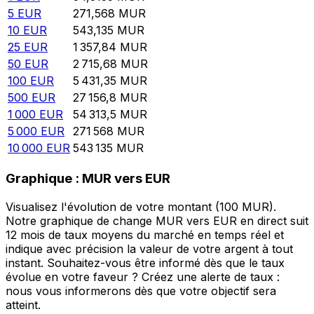
5
EUR
271,568
MUR
10
EUR
543,135
MUR
25
EUR
1 357,84
MUR
50
EUR
2 715,68
MUR
100
EUR
5 431,35
MUR
500
EUR
27 156,8
MUR
1 000
EUR
54 313,5
MUR
5 000
EUR
271 568
MUR
10 000
EUR
543 135
MUR
Graphique : MUR vers EUR
Visualisez l'évolution de votre montant (100 MUR).
Notre graphique de change MUR vers EUR en direct suit
12 mois de taux moyens du marché en temps réel et
indique avec précision la valeur de votre argent à tout
instant. Souhaitez-vous être informé dès que le taux
évolue en votre faveur ? Créez une alerte de taux :
nous vous informerons dès que votre objectif sera
atteint.