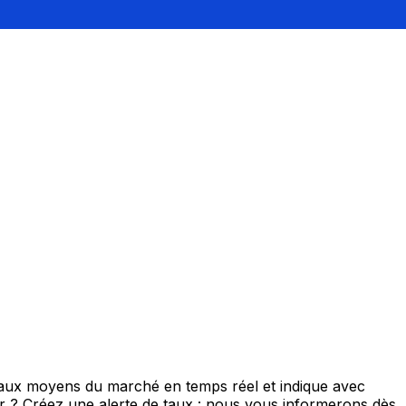
 taux moyens du marché en temps réel et indique avec
eur ? Créez une alerte de taux : nous vous informerons dès