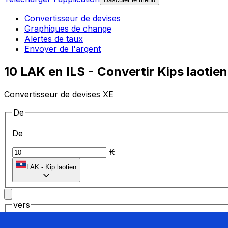
Convertisseur de devises
Graphiques de change
Alertes de taux
Envoyer de l'argent
10 LAK en ILS - Convertir Kips laotie
Convertisseur de devises XE
De
De
₭
LAK
-
Kip laotien
vers
vers