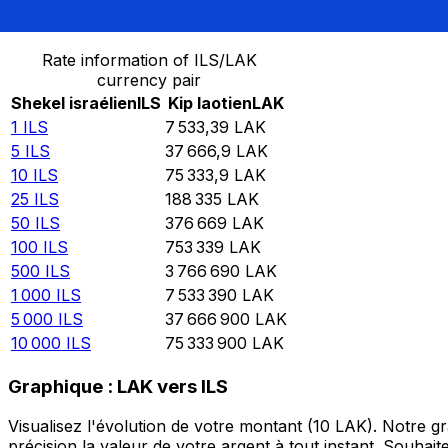
Convertir Shekel israélien en Kip laotien
Rate information of ILS/LAK
currency pair
Shekel israélien
ILS
Kip laotien
LAK
1
ILS
7 533,39
LAK
5
ILS
37 666,9
LAK
10
ILS
75 333,9
LAK
25
ILS
188 335
LAK
50
ILS
376 669
LAK
100
ILS
753 339
LAK
500
ILS
3 766 690
LAK
1 000
ILS
7 533 390
LAK
5 000
ILS
37 666 900
LAK
10 000
ILS
75 333 900
LAK
Graphique : LAK vers ILS
Visualisez l'évolution de votre montant (10 LAK). Notre 
précision la valeur de votre argent à tout instant. Souha