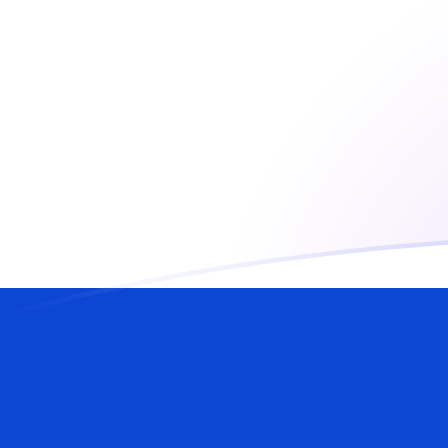
Le taux de change de LAK vers ILS au
Convertir Kip laotien en Shekel israélien
Rate information of LAK/ILS
currency pair
Kip laotien
LAK
Shekel israélien
ILS
1
LAK
0,000132742
ILS
5
LAK
0,000663712
ILS
10
LAK
0,00132742
ILS
25
LAK
0,00331856
ILS
50
LAK
0,00663712
ILS
100
LAK
0,0132742
ILS
500
LAK
0,0663712
ILS
1 000
LAK
0,132742
ILS
5 000
LAK
0,663712
ILS
10 000
LAK
1,32742
ILS