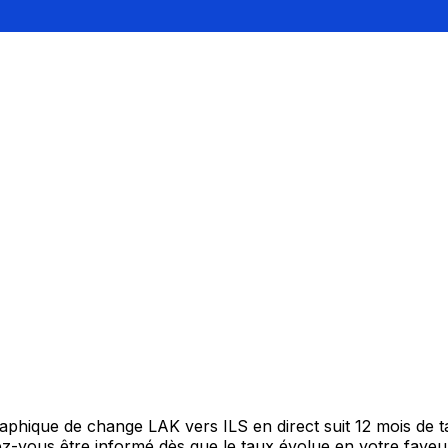
graphique de change LAK vers ILS en direct suit 12 mois de
itez-vous être informé dès que le taux évolue en votre fav