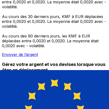
entre 0,0020 et 0,0020. La moyenne était 0,0020 avec -
volatilité.
Au cours des 30 derniers jours, KMF à EUR déplacées
entre 0,0020 et 0,0020. La moyenne était 0,0020 avec -
volatilité.
Au cours des 90 derniers jours, les KMF à EUR
déplacées entre 0,0020 et 0,0020. La moyenne était
0,0020 avec - volatilité.
Envoyer de l’argent
Gérez votre argent et vos devises lorsque vous
êtes en déplacement
L'application Xe réunit toutes les fonctionnalités
nécessaires pour vos transferts d'argent internationaux
et la gestion de vos devises. Convertissez des devises,
programmez des alertes de taux et transférez de
l'argent à l'étranger sans frais cachés. Téléchargez
l'application dès aujourd'hui !