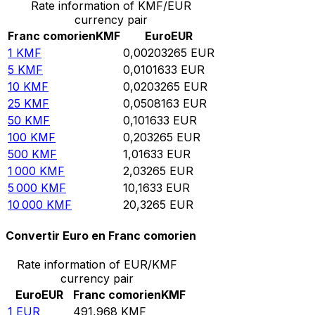
Rate information of KMF/EUR
currency pair
Franc comorien
KMF
Euro
EUR
1
KMF
0,00203265
EUR
5
KMF
0,0101633
EUR
10
KMF
0,0203265
EUR
25
KMF
0,0508163
EUR
50
KMF
0,101633
EUR
100
KMF
0,203265
EUR
500
KMF
1,01633
EUR
1 000
KMF
2,03265
EUR
5 000
KMF
10,1633
EUR
10 000
KMF
20,3265
EUR
Convertir Euro en Franc comorien
Rate information of EUR/KMF
currency pair
Euro
EUR
Franc comorien
KMF
1
EUR
491,968
KMF