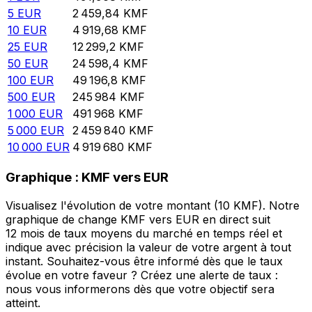
5
EUR
2 459,84
KMF
10
EUR
4 919,68
KMF
25
EUR
12 299,2
KMF
50
EUR
24 598,4
KMF
100
EUR
49 196,8
KMF
500
EUR
245 984
KMF
1 000
EUR
491 968
KMF
5 000
EUR
2 459 840
KMF
10 000
EUR
4 919 680
KMF
Graphique : KMF vers EUR
Visualisez l'évolution de votre montant (10 KMF). Notre
graphique de change KMF vers EUR en direct suit
12 mois de taux moyens du marché en temps réel et
indique avec précision la valeur de votre argent à tout
instant. Souhaitez-vous être informé dès que le taux
évolue en votre faveur ? Créez une alerte de taux :
nous vous informerons dès que votre objectif sera
atteint.