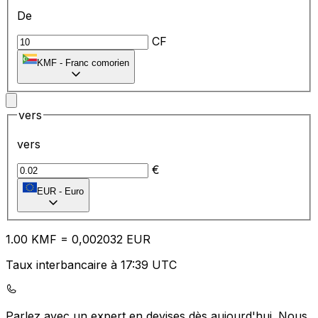
De
CF
KMF
-
Franc comorien
vers
vers
€
EUR
-
Euro
1.00
KMF
=
0,
002032
EUR
Taux interbancaire à 17:39 UTC
Parlez avec un expert en devises dès aujourd'hui.
Nous