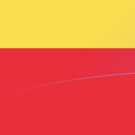
Le taux de change de ILS vers ETB au
Convertir Shekel israélien en Birr éthiopien
Rate information of ILS/ETB currency
pair
Shekel israélien
ILS
Birr éthiopien
ETB
1
ILS
53,5643
ETB
5
ILS
267,822
ETB
10
ILS
535,643
ETB
25
ILS
1 339,11
ETB
50
ILS
2 678,22
ETB
100
ILS
5 356,43
ETB
500
ILS
26 782,2
ETB
1 000
ILS
53 564,3
ETB
5 000
ILS
267 822
ETB
10 000
ILS
535 643
ETB