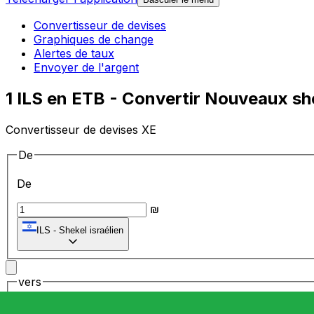
Convertisseur de devises
Graphiques de change
Alertes de taux
Envoyer de l'argent
1 ILS en ETB - Convertir Nouveaux she
Convertisseur de devises XE
De
De
₪
ILS
-
Shekel israélien
vers
vers