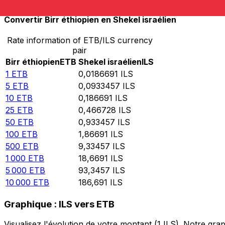
Convertir Birr éthiopien en Shekel israélien
Rate information of ETB/ILS currency
pair
Birr éthiopien
ETB
Shekel israélien
ILS
1
ETB
0,0186691
ILS
5
ETB
0,0933457
ILS
10
ETB
0,186691
ILS
25
ETB
0,466728
ILS
50
ETB
0,933457
ILS
100
ETB
1,86691
ILS
500
ETB
9,33457
ILS
1 000
ETB
18,6691
ILS
5 000
ETB
93,3457
ILS
10 000
ETB
186,691
ILS
Graphique : ILS vers ETB
Visualisez l'évolution de votre montant (1 ILS). Notre g