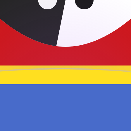
jourd'hui
nd
ne