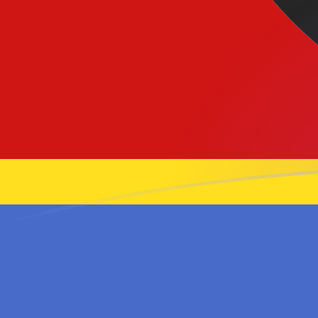
Le taux de change de IDR vers SZL au
Convertir Roupie indonésienne en Lilangeni du Swazila
Rate information of IDR/SZL currency pair
Roupie indonésienne
IDR
Lilangeni du Swaziland
SZL
1
IDR
0,000913513
SZL
5
IDR
0,00456756
SZL
10
IDR
0,00913513
SZL
25
IDR
0,0228378
SZL
50
IDR
0,0456756
SZL
100
IDR
0,0913513
SZL
500
IDR
0,456756
SZL
1 000
IDR
0,913513
SZL
5 000
IDR
4,56756
SZL
10 000
IDR
9,13513
SZL
Convertir Lilangeni du Swaziland en Roupie indonésien