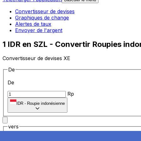
Convertisseur de devises
Graphiques de change
Alertes de taux
Envoyer de l'argent
1 IDR en SZL - Convertir Roupies ind
Convertisseur de devises XE
De
De
Rp
IDR
-
Roupie indonésienne
vers
vers