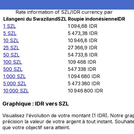
Rate information of SZL/IDR currency pair
Lilangeni du Swaziland
SZL
Roupie indonésienne
IDR
1
SZL
1 094,68
IDR
5
SZL
5 473,38
IDR
10
SZL
10 946,8
IDR
25
SZL
27 366,9
IDR
50
SZL
54 733,8
IDR
100
SZL
109 468
IDR
500
SZL
547 338
IDR
1 000
SZL
1 094 680
IDR
5 000
SZL
5 473 380
IDR
10 000
SZL
10 946 800
IDR
Graphique : IDR vers SZL
Visualisez l'évolution de votre montant (1 IDR). Notre g
précision la valeur de votre argent à tout instant. Souha
que votre objectif sera atteint.