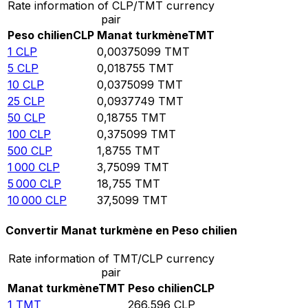
Rate information of CLP/TMT currency
pair
Peso chilien
CLP
Manat turkmène
TMT
1
CLP
0,00375099
TMT
5
CLP
0,018755
TMT
10
CLP
0,0375099
TMT
25
CLP
0,0937749
TMT
50
CLP
0,18755
TMT
100
CLP
0,375099
TMT
500
CLP
1,8755
TMT
1 000
CLP
3,75099
TMT
5 000
CLP
18,755
TMT
10 000
CLP
37,5099
TMT
Convertir Manat turkmène en Peso chilien
Rate information of TMT/CLP currency
pair
Manat turkmène
TMT
Peso chilien
CLP
1
TMT
266,596
CLP