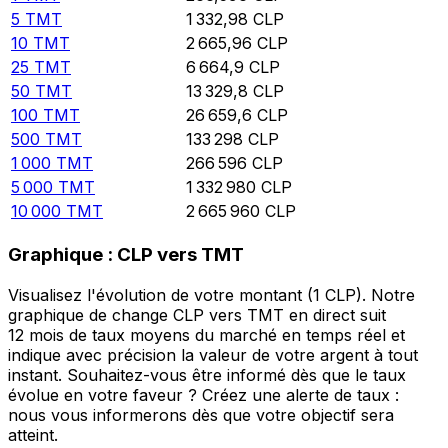
5
TMT
1 332,98
CLP
10
TMT
2 665,96
CLP
25
TMT
6 664,9
CLP
50
TMT
13 329,8
CLP
100
TMT
26 659,6
CLP
500
TMT
133 298
CLP
1 000
TMT
266 596
CLP
5 000
TMT
1 332 980
CLP
10 000
TMT
2 665 960
CLP
Graphique : CLP vers TMT
Visualisez l'évolution de votre montant (1 CLP). Notre
graphique de change CLP vers TMT en direct suit
12 mois de taux moyens du marché en temps réel et
indique avec précision la valeur de votre argent à tout
instant. Souhaitez-vous être informé dès que le taux
évolue en votre faveur ? Créez une alerte de taux :
nous vous informerons dès que votre objectif sera
atteint.