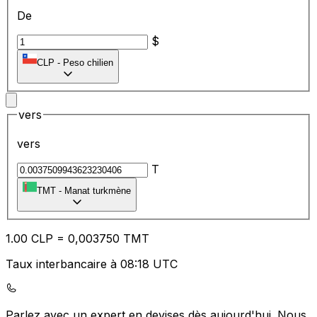
De
$
CLP
-
Peso chilien
vers
vers
T
TMT
-
Manat turkmène
1.00
CLP
=
0,
003750
TMT
Taux interbancaire à 08:18 UTC
Parlez avec un expert en devises dès aujourd'hui.
Nous