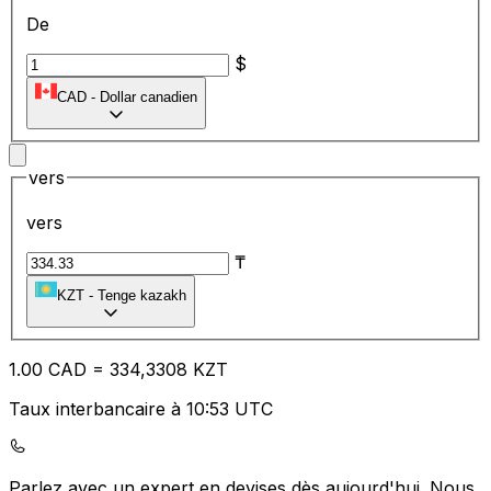
De
$
CAD
-
Dollar canadien
vers
vers
₸
KZT
-
Tenge kazakh
1.00
CAD
=
33
4,3308
KZT
Taux interbancaire à 10:53 UTC
Parlez avec un expert en devises dès aujourd'hui.
Nous