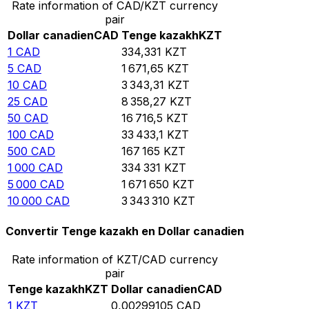
Rate information of CAD/KZT currency
pair
Dollar canadien
CAD
Tenge kazakh
KZT
1
CAD
334,331
KZT
5
CAD
1 671,65
KZT
10
CAD
3 343,31
KZT
25
CAD
8 358,27
KZT
50
CAD
16 716,5
KZT
100
CAD
33 433,1
KZT
500
CAD
167 165
KZT
1 000
CAD
334 331
KZT
5 000
CAD
1 671 650
KZT
10 000
CAD
3 343 310
KZT
Convertir Tenge kazakh en Dollar canadien
Rate information of KZT/CAD currency
pair
Tenge kazakh
KZT
Dollar canadien
CAD
1
KZT
0,00299105
CAD