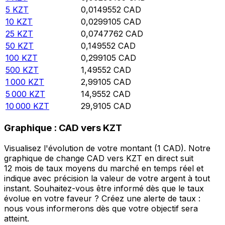
5
KZT
0,0149552
CAD
10
KZT
0,0299105
CAD
25
KZT
0,0747762
CAD
50
KZT
0,149552
CAD
100
KZT
0,299105
CAD
500
KZT
1,49552
CAD
1 000
KZT
2,99105
CAD
5 000
KZT
14,9552
CAD
10 000
KZT
29,9105
CAD
Graphique : CAD vers KZT
Visualisez l'évolution de votre montant (1 CAD). Notre
graphique de change CAD vers KZT en direct suit
12 mois de taux moyens du marché en temps réel et
indique avec précision la valeur de votre argent à tout
instant. Souhaitez-vous être informé dès que le taux
évolue en votre faveur ? Créez une alerte de taux :
nous vous informerons dès que votre objectif sera
atteint.