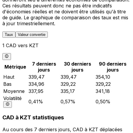
Ces résultats peuvent donc ne pas être indicatifs
d'économies réelles et ne doivent être utilisés qu'à titre
de guide. Le graphique de comparaison des taux est mis
à jour trimestriellement.
Taux
Valeur convertie
1 CAD vers KZT
7 derniers
30 derniers
90 derniers
Métrique
jours
jours
jours
Haut
339,47
339,47
354,10
Bas
334,96
329,22
329,22
Moyenne
337,95
335,17
341,18
Volatilité
0,41%
0,57%
0,50%
CAD à KZT statistiques
Au cours des 7 derniers jours, CAD à KZT déplacées