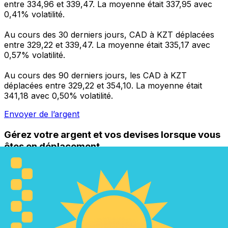
entre 334,96 et 339,47. La moyenne était 337,95 avec
0,41% volatilité.
Au cours des 30 derniers jours, CAD à KZT déplacées
entre 329,22 et 339,47. La moyenne était 335,17 avec
0,57% volatilité.
Au cours des 90 derniers jours, les CAD à KZT
déplacées entre 329,22 et 354,10. La moyenne était
341,18 avec 0,50% volatilité.
Envoyer de l’argent
Gérez votre argent et vos devises lorsque vous
êtes en déplacement
L'application Xe réunit toutes les fonctionnalités
nécessaires pour vos transferts d'argent internationaux
et la gestion de vos devises. Convertissez des devises,
programmez des alertes de taux et transférez de
l'argent à l'étranger sans frais cachés. Téléchargez
l'application dès aujourd'hui !