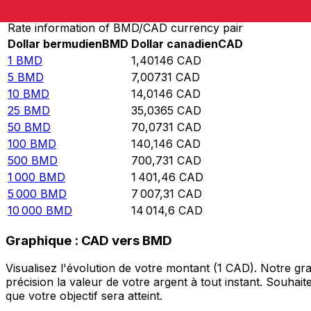
Rate information of BMD/CAD currency pair
Dollar bermudien
BMD
Dollar canadien
CAD
1
BMD
1,40146
CAD
5
BMD
7,00731
CAD
10
BMD
14,0146
CAD
25
BMD
35,0365
CAD
50
BMD
70,0731
CAD
100
BMD
140,146
CAD
500
BMD
700,731
CAD
1 000
BMD
1 401,46
CAD
5 000
BMD
7 007,31
CAD
10 000
BMD
14 014,6
CAD
Graphique : CAD vers BMD
Visualisez l'évolution de votre montant (1 CAD). Notre 
précision la valeur de votre argent à tout instant. Souha
que votre objectif sera atteint.