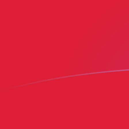
Le taux de change de CAD vers BMD a
Convertir Dollar canadien en Dollar bermudien
Rate information of CAD/BMD currency pair
Dollar canadien
CAD
Dollar bermudien
BMD
1
CAD
0,713541
BMD
5
CAD
3,5677
BMD
10
CAD
7,13541
BMD
25
CAD
17,8385
BMD
50
CAD
35,677
BMD
100
CAD
71,3541
BMD
500
CAD
356,77
BMD
1 000
CAD
713,541
BMD
5 000
CAD
3 567,7
BMD
10 000
CAD
7 135,41
BMD
Convertir Dollar bermudien en Dollar canadien