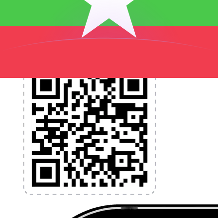
programmez des alertes de taux et transférez de
l'argent à l'étranger sans frais cachés. Téléchargez
l'application dès aujourd'hui !