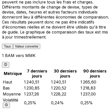
peuvent ne pas inclure tous les frais et charges.
Différents montants de change de devise, types de
devise, dates, heures et autres facteurs individuels
donneront lieu à différentes économies de comparaison.
Ces résultats peuvent donc ne pas être indicatifs
d'économies réelles et ne doivent être utilisés qu'à titre
de guide. Le graphique de comparaison des taux est mis
à jour trimestriellement.
Taux
Valeur convertie
1 BAM vers MMK
7 derniers
30 derniers
90 derniers
Métrique
jours
jours
jours
Haut
1 240,51
1 240,51
1 265,60
Bas
1 230,85
1 220,52
1 218,83
Moyenne
1 237,26
1 228,22
1 237,00
Volatilité
0,25%
0,24%
0,25%