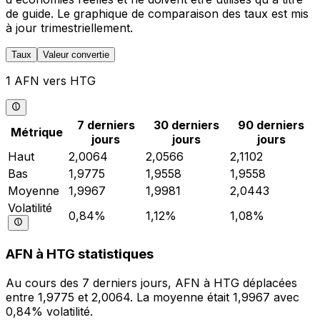
de guide. Le graphique de comparaison des taux est mis
à jour trimestriellement.
Taux
Valeur convertie
1 AFN vers HTG
7 derniers
30 derniers
90 derniers
Métrique
jours
jours
jours
Haut
2,0064
2,0566
2,1102
Bas
1,9775
1,9558
1,9558
Moyenne
1,9967
1,9981
2,0443
Volatilité
0,84%
1,12%
1,08%
AFN à HTG statistiques
Au cours des 7 derniers jours, AFN à HTG déplacées
entre 1,9775 et 2,0064. La moyenne était 1,9967 avec
0,84% volatilité.