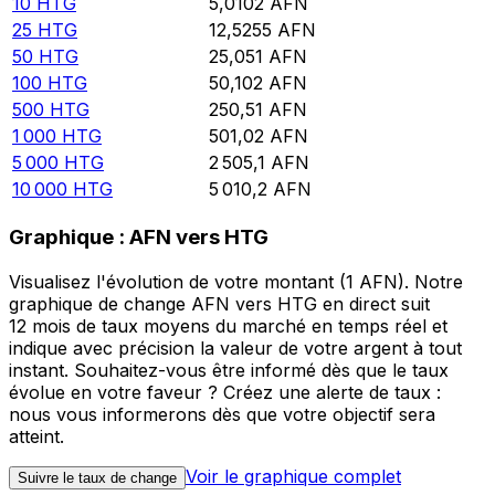
10
HTG
5,0102
AFN
25
HTG
12,5255
AFN
50
HTG
25,051
AFN
100
HTG
50,102
AFN
500
HTG
250,51
AFN
1 000
HTG
501,02
AFN
5 000
HTG
2 505,1
AFN
10 000
HTG
5 010,2
AFN
Graphique : AFN vers HTG
Visualisez l'évolution de votre montant (1 AFN). Notre
graphique de change AFN vers HTG en direct suit
12 mois de taux moyens du marché en temps réel et
indique avec précision la valeur de votre argent à tout
instant. Souhaitez-vous être informé dès que le taux
évolue en votre faveur ? Créez une alerte de taux :
nous vous informerons dès que votre objectif sera
atteint.
Voir le graphique complet
Suivre le taux de change