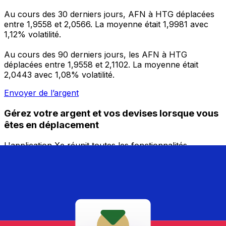
Au cours des 30 derniers jours, AFN à HTG déplacées
entre 1,9558 et 2,0566. La moyenne était 1,9981 avec
1,12% volatilité.
Au cours des 90 derniers jours, les AFN à HTG
déplacées entre 1,9558 et 2,1102. La moyenne était
2,0443 avec 1,08% volatilité.
Envoyer de l’argent
Gérez votre argent et vos devises lorsque vous
êtes en déplacement
L'application Xe réunit toutes les fonctionnalités
nécessaires pour vos transferts d'argent internationaux
et la gestion de vos devises. Convertissez des devises,
programmez des alertes de taux et transférez de
l'argent à l'étranger sans frais cachés. Téléchargez
l'application dès aujourd'hui !