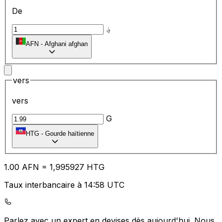
De
؋
AFN
-
Afghani afghan
vers
vers
G
HTG
-
Gourde haïtienne
1.00
AFN
=
1,
995927
HTG
Taux interbancaire à 14:58 UTC
Parlez avec un expert en devises dès aujourd'hui.
Nous