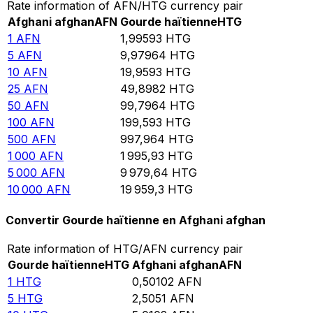
Rate information of AFN/HTG currency pair
Afghani afghan
AFN
Gourde haïtienne
HTG
1
AFN
1,99593
HTG
5
AFN
9,97964
HTG
10
AFN
19,9593
HTG
25
AFN
49,8982
HTG
50
AFN
99,7964
HTG
100
AFN
199,593
HTG
500
AFN
997,964
HTG
1 000
AFN
1 995,93
HTG
5 000
AFN
9 979,64
HTG
10 000
AFN
19 959,3
HTG
Convertir Gourde haïtienne en Afghani afghan
Rate information of HTG/AFN currency pair
Gourde haïtienne
HTG
Afghani afghan
AFN
1
HTG
0,50102
AFN
5
HTG
2,5051
AFN