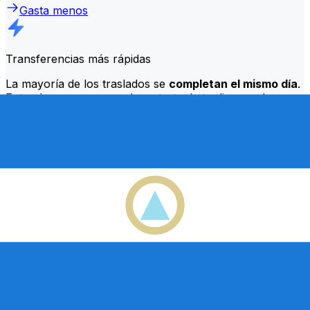
Gasta menos
Transferencias más rápidas
La mayoría de los traslados se
completan el mismo día
.
Entendemos que, cuando se trata de tu dinero, el
momento es importante.
Envía más rápido
Preguntas más frecuentes
¿Qué es un código SWIFT y por qué lo necesito en Nicaragua?
Un código SWIFT —también conocido como BIC
(Código de Identificación Bancaria)— es un estándar
internacional para identificar bancos e instituciones
financieras. Necesitarás el código SWIFT correcto en
Nicaragua para enviar o recibir transferencias bancarias
internacionales de forma precisa y segura.