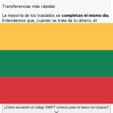
Transferencias más rápidas
La mayoría de los traslados se
completan el mismo día
.
Entendemos que, cuando se trata de tu dinero, el
momento es importante.
Envía más rápido
Preguntas más frecuentes
¿Qué es un código SWIFT y por qué lo necesito en Lituania?
Un código SWIFT —también conocido como BIC
(Código de Identificación Bancaria)— es un estándar
internacional para identificar bancos e instituciones
financieras. Necesitarás el código SWIFT correcto en
Lituania para enviar o recibir transferencias bancarias
internacionales de forma precisa y segura.
¿Cómo encuentro el código SWIFT correcto para mi banco en Lituania?