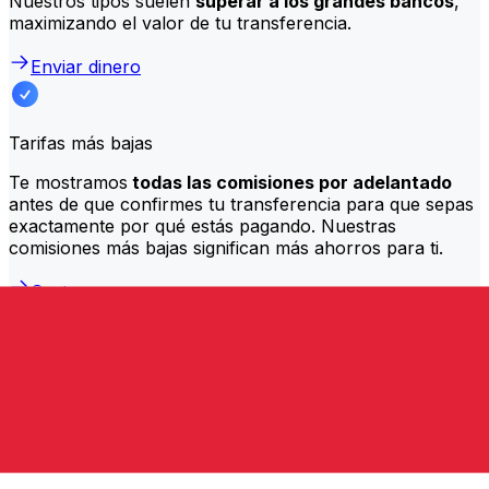
Nuestros tipos suelen
superar a los grandes bancos
,
maximizando el valor de tu transferencia.
Enviar dinero
Tarifas más bajas
Te mostramos
todas las comisiones por adelantado
antes de que confirmes tu transferencia para que sepas
exactamente por qué estás pagando. Nuestras
comisiones más bajas significan más ahorros para ti.
Gasta menos
Transferencias más rápidas
La mayoría de los traslados se
completan el mismo día
.
Entendemos que, cuando se trata de tu dinero, el
momento es importante.