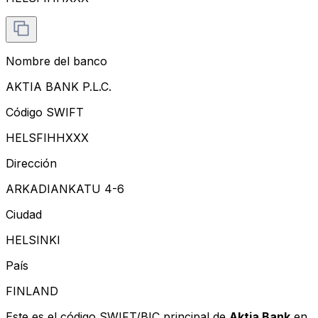
Nombre del banco
AKTIA BANK P.L.C.
Código SWIFT
HELSFIHHXXX
Dirección
ARKADIANKATU 4-6
Ciudad
HELSINKI
País
FINLAND
Este es el código SWIFT/BIC principal de
Aktia Bank
en