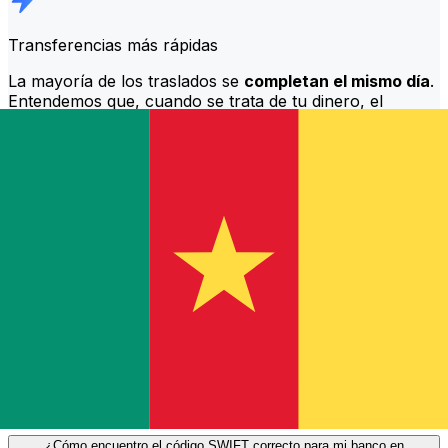
Transferencias más rápidas
La mayoría de los traslados se
completan el mismo día
.
Entendemos que, cuando se trata de tu dinero, el
momento es importante.
Envía más rápido
Preguntas más frecuentes
¿Qué es un código SWIFT y por qué lo necesito en Camerún?
Un código SWIFT —también conocido como BIC
(Código de Identificación Bancaria)— es un estándar
internacional para identificar bancos e instituciones
financieras. Necesitarás el código SWIFT correcto en
Camerún para enviar o recibir transferencias bancarias
internacionales de forma precisa y segura.
¿Cómo encuentro el código SWIFT correcto para mi banco en