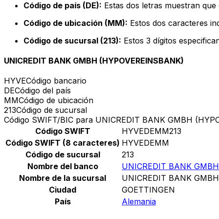
Código de país (DE):
Estas dos letras muestran que 
Código de ubicación (MM):
Estos dos caracteres ind
Código de sucursal (213):
Estos 3 dígitos especifica
UNICREDIT BANK GMBH (HYPOVEREINSBANK)
HYVE
Código bancario
DE
Código del país
MM
Código de ubicación
213
Código de sucursal
Código SWIFT/BIC para UNICREDIT BANK GMBH (HY
Código SWIFT
HYVEDEMM213
Código SWIFT (8 caracteres)
HYVEDEMM
Código de sucursal
213
Nombre del banco
UNICREDIT BANK GMBH
Nombre de la sucursal
UNICREDIT BANK GMBH
Ciudad
GOETTINGEN
País
Alemania