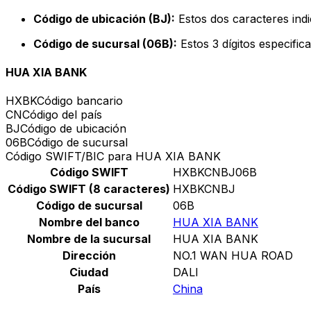
Código de ubicación (BJ):
Estos dos caracteres indi
Código de sucursal (06B):
Estos 3 dígitos especific
HUA XIA BANK
HXBK
Código bancario
CN
Código del país
BJ
Código de ubicación
06B
Código de sucursal
Código SWIFT/BIC para HUA XIA BANK
Código SWIFT
HXBKCNBJ06B
Código SWIFT (8 caracteres)
HXBKCNBJ
Código de sucursal
06B
Nombre del banco
HUA XIA BANK
Nombre de la sucursal
HUA XIA BANK
Dirección
NO.1 WAN HUA ROAD
Ciudad
DALI
País
China