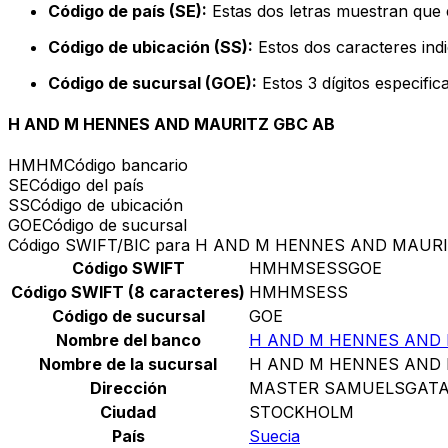
Código de país (SE):
Estas dos letras muestran que e
Código de ubicación (SS):
Estos dos caracteres indi
Código de sucursal (GOE):
Estos 3 dígitos especifi
H AND M HENNES AND MAURITZ GBC AB
HMHM
Código bancario
SE
Código del país
SS
Código de ubicación
GOE
Código de sucursal
Código SWIFT/BIC para H AND M HENNES AND MAUR
Código SWIFT
HMHMSESSGOE
Código SWIFT (8 caracteres)
HMHMSESS
Código de sucursal
GOE
Nombre del banco
H AND M HENNES AND 
Nombre de la sucursal
H AND M HENNES AND 
Dirección
MASTER SAMUELSGATA
Ciudad
STOCKHOLM
País
Suecia