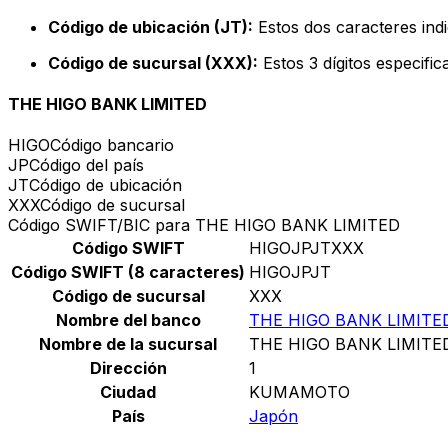
Código de ubicación (JT):
Estos dos caracteres indi
Código de sucursal (XXX):
Estos 3 dígitos especifi
THE HIGO BANK LIMITED
HIGO
Código bancario
JP
Código del país
JT
Código de ubicación
XXX
Código de sucursal
Código SWIFT/BIC para THE HIGO BANK LIMITED
Código SWIFT
HIGOJPJTXXX
Código SWIFT (8 caracteres)
HIGOJPJT
Código de sucursal
XXX
Nombre del banco
THE HIGO BANK LIMITE
Nombre de la sucursal
THE HIGO BANK LIMITE
Dirección
1
Ciudad
KUMAMOTO
País
Japón