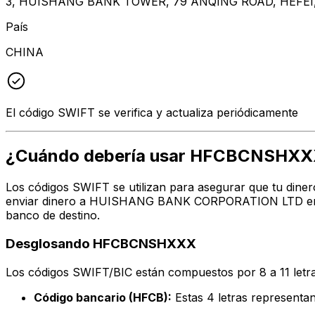
3, HUISHANG BANK TOWER, 79 ANQING ROAD, HEFEI,
País
CHINA
El código SWIFT se verifica y actualiza periódicamente
¿Cuándo debería usar HFCBCNSHX
Los códigos SWIFT se utilizan para asegurar que tu diner
enviar dinero a HUISHANG BANK CORPORATION LTD en la d
banco de destino.
Desglosando HFCBCNSHXXX
Los códigos SWIFT/BIC están compuestos por 8 a 11 letra
Código bancario (HFCB):
Estas 4 letras represe