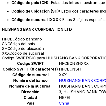
Código de país (CN):
Estas dos letras muestran que 
Código de ubicación (SH):
Estos dos caracteres indi
Código de sucursal (XXX):
Estos 3 dígitos especifi
HUISHANG BANK CORPORATION LTD
HFCB
Código bancario
CN
Código del país
SH
Código de ubicación
XXX
Código de sucursal
Código SWIFT/BIC para HUISHANG BANK CORPORATI
Código SWIFT
HFCBCNSHXXX
Código SWIFT (8 caracteres)
HFCBCNSH
Código de sucursal
XXX
Nombre del banco
HUISHANG BANK CORP
Nombre de la sucursal
HUISHANG BANK CORP
Dirección
3, HUISHANG BANK TO
Ciudad
HEFEI
País
China