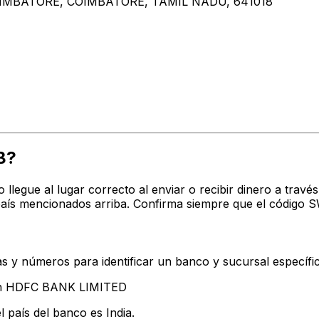
OIMBATORE, COIMBATORE, TAMIL NADU, 641018
B?
o llegue al lugar correcto al enviar o recibir dinero a t
aís mencionados arriba. Confirma siempre que el código S
s y números para identificar un banco y sucursal específi
tan HDFC BANK LIMITED
 país del banco es India.