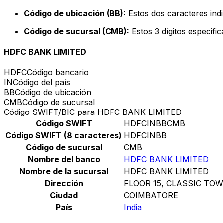
Código de ubicación (BB):
Estos dos caracteres indi
Código de sucursal (CMB):
Estos 3 dígitos especifi
HDFC BANK LIMITED
HDFC
Código bancario
IN
Código del país
BB
Código de ubicación
CMB
Código de sucursal
Código SWIFT/BIC para HDFC BANK LIMITED
Código SWIFT
HDFCINBBCMB
Código SWIFT (8 caracteres)
HDFCINBB
Código de sucursal
CMB
Nombre del banco
HDFC BANK LIMITED
Nombre de la sucursal
HDFC BANK LIMITED
Dirección
FLOOR 15, CLASSIC TO
Ciudad
COIMBATORE
País
India