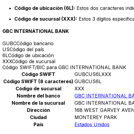
Código de ubicación (6L):
Estos dos caracteres indi
Código de sucursal (XXX):
Estos 3 dígitos especifi
GBC INTERNATIONAL BANK
GUBC
Código bancario
US
Código del país
6L
Código de ubicación
XXX
Código de sucursal
Código SWIFT/BIC para GBC INTERNATIONAL BANK
Código SWIFT
GUBCUS6LXXX
Código SWIFT (8 caracteres)
GUBCUS6L
Código de sucursal
XXX
Nombre del banco
GBC INTERNATIONAL B
Nombre de la sucursal
GBC INTERNATIONAL B
Dirección
168 WEST GARVEY AVE
Ciudad
MONTEREY PARK
País
Estados Unidos