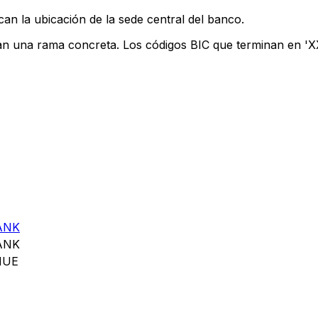
can la ubicación de la sede central del banco.
can una rama concreta. Los códigos BIC que terminan en 'XXX
ANK
ANK
NUE