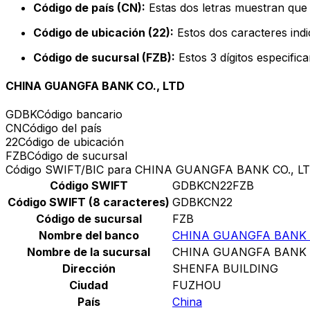
Código de país (CN):
Estas dos letras muestran que 
Código de ubicación (22):
Estos dos caracteres indi
Código de sucursal (FZB):
Estos 3 dígitos especific
CHINA GUANGFA BANK CO., LTD
GDBK
Código bancario
CN
Código del país
22
Código de ubicación
FZB
Código de sucursal
Código SWIFT/BIC para CHINA GUANGFA BANK CO., L
Código SWIFT
GDBKCN22FZB
Código SWIFT (8 caracteres)
GDBKCN22
Código de sucursal
FZB
Nombre del banco
CHINA GUANGFA BANK C
Nombre de la sucursal
CHINA GUANGFA BANK C
Dirección
SHENFA BUILDING
Ciudad
FUZHOU
País
China