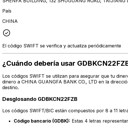
SHENFA BUILDING, 132 SHUGUANG ROAD, TAIJIANG D
País
CHINA
El código SWIFT se verifica y actualiza periódicamente
¿Cuándo debería usar GDBKCN22FZ
Los códigos SWIFT se utilizan para asegurar que tu diner
dinero a CHINA GUANGFA BANK CO., LTD en la dirección,
destino.
Desglosando GDBKCN22FZB
Los códigos SWIFT/BIC están compuestos por 8 a 11 letra
Código bancario (GDBK):
Estas 4 letras represe