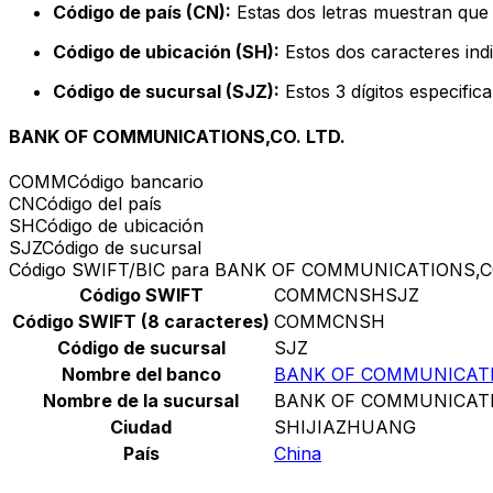
Código de país (CN):
Estas dos letras muestran que 
Código de ubicación (SH):
Estos dos caracteres indi
Código de sucursal (SJZ):
Estos 3 dígitos especific
BANK OF COMMUNICATIONS,CO. LTD.
COMM
Código bancario
CN
Código del país
SH
Código de ubicación
SJZ
Código de sucursal
Código SWIFT/BIC para BANK OF COMMUNICATIONS,CO
Código SWIFT
COMMCNSHSJZ
Código SWIFT (8 caracteres)
COMMCNSH
Código de sucursal
SJZ
Nombre del banco
BANK OF COMMUNICATIO
Nombre de la sucursal
BANK OF COMMUNICATIO
Ciudad
SHIJIAZHUANG
País
China