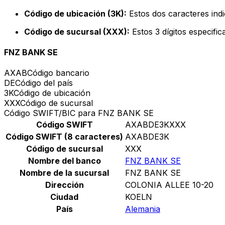
Código de ubicación (3K):
Estos dos caracteres indi
Código de sucursal (XXX):
Estos 3 dígitos especifi
FNZ BANK SE
AXAB
Código bancario
DE
Código del país
3K
Código de ubicación
XXX
Código de sucursal
Código SWIFT/BIC para FNZ BANK SE
Código SWIFT
AXABDE3KXXX
Código SWIFT (8 caracteres)
AXABDE3K
Código de sucursal
XXX
Nombre del banco
FNZ BANK SE
Nombre de la sucursal
FNZ BANK SE
Dirección
COLONIA ALLEE 10-20
Ciudad
KOELN
País
Alemania