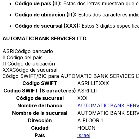
Código de país (IL):
Estas dos letras muestran que el
Código de ubicación (IT):
Estos dos caracteres indic
Código de sucursal (XXX):
Estos 3 dígitos especifi
AUTOMATIC BANK SERVICES LTD.
ASRI
Código bancario
IL
Código del país
IT
Código de ubicación
XXX
Código de sucursal
Código SWIFT/BIC para AUTOMATIC BANK SERVICES L
Código SWIFT
ASRIILITXXX
Código SWIFT (8 caracteres)
ASRIILIT
Código de sucursal
XXX
Nombre del banco
AUTOMATIC BANK SERVI
Nombre de la sucursal
AUTOMATIC BANK SERVI
Dirección
A FLOOR 1
Ciudad
HOLON
País
Israel