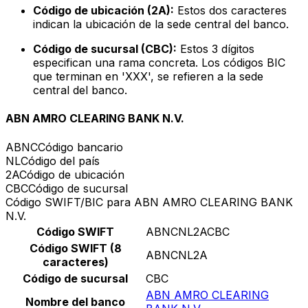
Código de ubicación (2A):
Estos dos caracteres
indican la ubicación de la sede central del banco.
Código de sucursal (CBC):
Estos 3 dígitos
especifican una rama concreta. Los códigos BIC
que terminan en 'XXX', se refieren a la sede
central del banco.
ABN AMRO CLEARING BANK N.V.
ABNC
Código bancario
NL
Código del país
2A
Código de ubicación
CBC
Código de sucursal
Código SWIFT/BIC para ABN AMRO CLEARING BANK
N.V.
Código SWIFT
ABNCNL2ACBC
Código SWIFT (8
ABNCNL2A
caracteres)
Código de sucursal
CBC
ABN AMRO CLEARING
Nombre del banco