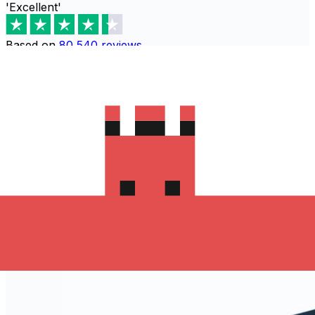
'Excellent'
Based on
80,540
reviews
Descarga la aplicación de Xe para
comenzar a enviar dinero a Perú
La aplicación de Xe tiene todo lo que necesitas para
transferencias internacionales. Es fácil, seguro y no hay
comisiones ocultas. Descarga la aplicación de Xe para
iOS o android y empieza a enviar dinero a Perú hoy!
Descarga la App