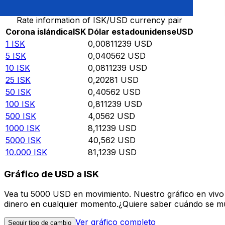
Rate information of ISK/USD currency pair
Corona islándica
ISK
Dólar estadounidense
USD
1
ISK
0,00811239
USD
5
ISK
0,040562
USD
10
ISK
0,0811239
USD
25
ISK
0,20281
USD
50
ISK
0,40562
USD
100
ISK
0,811239
USD
500
ISK
4,0562
USD
1000
ISK
8,11239
USD
5000
ISK
40,562
USD
10.000
ISK
81,1239
USD
Gráfico de USD a ISK
Vea tu 5000 USD en movimiento. Nuestro gráfico en vivo
dinero en cualquier momento.¿Quiere saber cuándo se mue
Ver gráfico completo
Seguir tipo de cambio