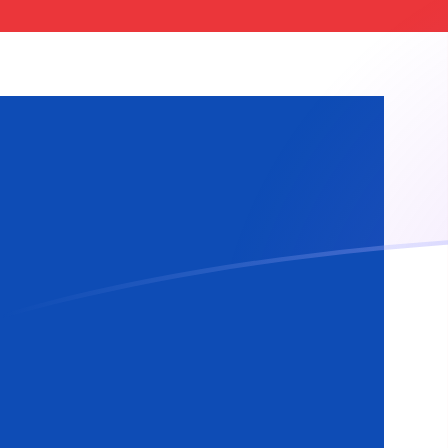
tipos de cambio de USD a ISK hoy
Convierte Dólar estadounidense a Corona islándica
Rate information of USD/ISK currency pair
Dólar estadounidense
USD
Corona islándica
ISK
1
USD
123,268
ISK
5
USD
616,341
ISK
10
USD
1232,68
ISK
25
USD
3081,7
ISK
50
USD
6163,41
ISK
100
USD
12.326,8
ISK
500
USD
61.634,1
ISK
1000
USD
123.268
ISK
5000
USD
616.341
ISK
10.000
USD
1.232.680
ISK
Convierte Corona islándica a Dólar estadounidense