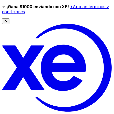
✨
¡Gana $1000 enviando con XE!
*Aplican términos y
condiciones
.