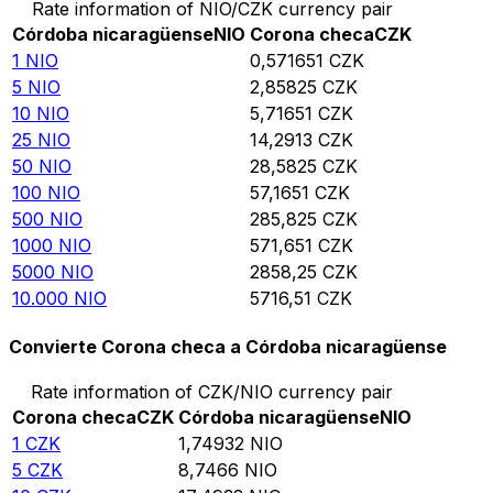
Rate information of NIO/CZK currency pair
Córdoba nicaragüense
NIO
Corona checa
CZK
1
NIO
0,571651
CZK
5
NIO
2,85825
CZK
10
NIO
5,71651
CZK
25
NIO
14,2913
CZK
50
NIO
28,5825
CZK
100
NIO
57,1651
CZK
500
NIO
285,825
CZK
1000
NIO
571,651
CZK
5000
NIO
2858,25
CZK
10.000
NIO
5716,51
CZK
Convierte Corona checa a Córdoba nicaragüense
Rate information of CZK/NIO currency pair
Corona checa
CZK
Córdoba nicaragüense
NIO
1
CZK
1,74932
NIO
5
CZK
8,7466
NIO