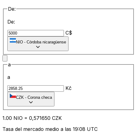
De:
De:
C$
NIO
-
Córdoba nicaragüense
a
a
Kč
CZK
-
Corona checa
1.00
NIO
=
0,
571650
CZK
Tasa del mercado medio a las 19:08 UTC