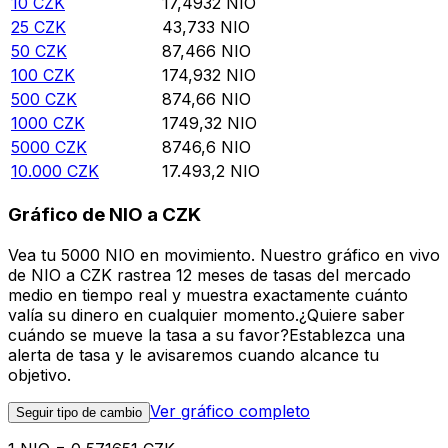
10
CZK
17,4932
NIO
25
CZK
43,733
NIO
50
CZK
87,466
NIO
100
CZK
174,932
NIO
500
CZK
874,66
NIO
1000
CZK
1749,32
NIO
5000
CZK
8746,6
NIO
10.000
CZK
17.493,2
NIO
Gráfico de NIO a CZK
Vea tu 5000 NIO en movimiento. Nuestro gráfico en vivo
de NIO a CZK rastrea 12 meses de tasas del mercado
medio en tiempo real y muestra exactamente cuánto
valía su dinero en cualquier momento.¿Quiere saber
cuándo se mueve la tasa a su favor?Establezca una
alerta de tasa y le avisaremos cuando alcance tu
objetivo.
Ver gráfico completo
Seguir tipo de cambio