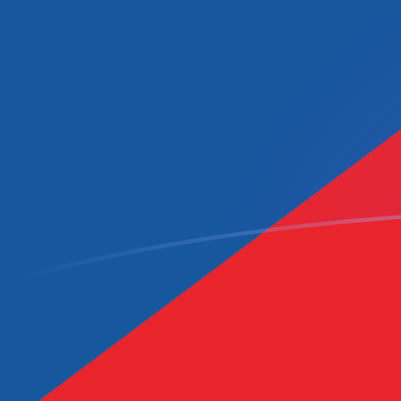
tipos de cambio de LSL a CZK hoy
Convierte Loti basotho a Corona checa
Rate information of LSL/CZK
currency pair
Loti basotho
LSL
Corona checa
CZK
1
LSL
1,29951
CZK
5
LSL
6,49754
CZK
10
LSL
12,9951
CZK
25
LSL
32,4877
CZK
50
LSL
64,9754
CZK
100
LSL
129,951
CZK
500
LSL
649,754
CZK
1000
LSL
1299,51
CZK
5000
LSL
6497,54
CZK
10.000
LSL
12.995,1
CZK