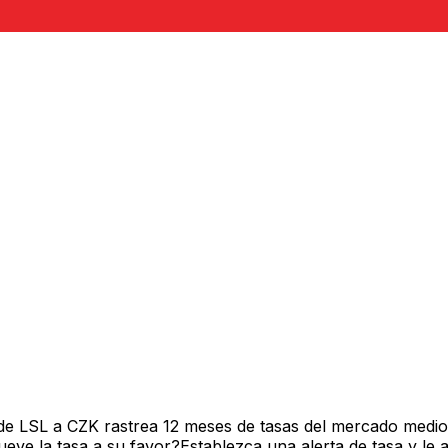
de LSL a CZK rastrea 12 meses de tasas del mercado medio
ve la tasa a su favor?Establezca una alerta de tasa y le 