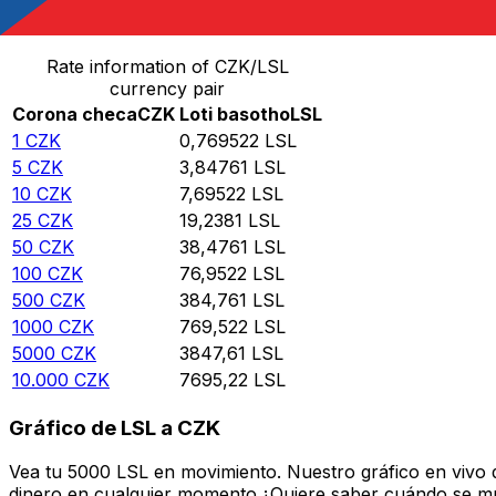
Convierte Corona checa a Loti basotho
Rate information of CZK/LSL
currency pair
Corona checa
CZK
Loti basotho
LSL
1
CZK
0,769522
LSL
5
CZK
3,84761
LSL
10
CZK
7,69522
LSL
25
CZK
19,2381
LSL
50
CZK
38,4761
LSL
100
CZK
76,9522
LSL
500
CZK
384,761
LSL
1000
CZK
769,522
LSL
5000
CZK
3847,61
LSL
10.000
CZK
7695,22
LSL
Gráfico de LSL a CZK
Vea tu 5000 LSL en movimiento. Nuestro gráfico en vivo 
dinero en cualquier momento.¿Quiere saber cuándo se mue