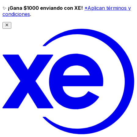
✨
¡Gana $1000 enviando con XE!
*Aplican términos y
condiciones
.