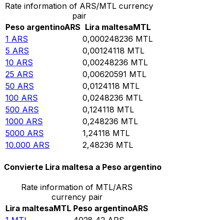
Rate information of ARS/MTL currency
pair
Peso argentino
ARS
Lira maltesa
MTL
1
ARS
0,000248236
MTL
5
ARS
0,00124118
MTL
10
ARS
0,00248236
MTL
25
ARS
0,00620591
MTL
50
ARS
0,0124118
MTL
100
ARS
0,0248236
MTL
500
ARS
0,124118
MTL
1000
ARS
0,248236
MTL
5000
ARS
1,24118
MTL
10.000
ARS
2,48236
MTL
Convierte Lira maltesa a Peso argentino
Rate information of MTL/ARS
currency pair
Lira maltesa
MTL
Peso argentino
ARS
1
MTL
4028,42
ARS