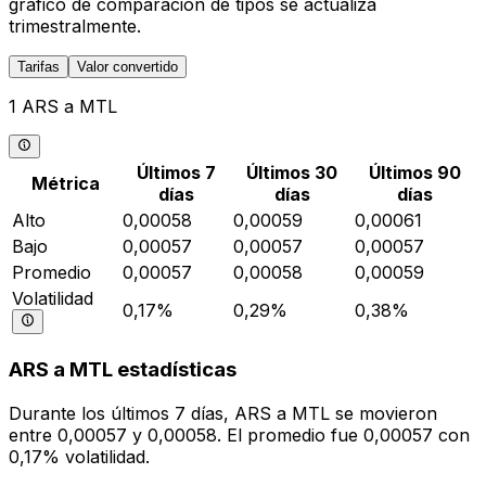
gráfico de comparación de tipos se actualiza
trimestralmente.
Tarifas
Valor convertido
1 ARS a MTL
Últimos 7
Últimos 30
Últimos 90
Métrica
días
días
días
Alto
0,00058
0,00059
0,00061
Bajo
0,00057
0,00057
0,00057
Promedio
0,00057
0,00058
0,00059
Volatilidad
0,17%
0,29%
0,38%
ARS a MTL estadísticas
Durante los últimos 7 días, ARS a MTL se movieron
entre 0,00057 y 0,00058. El promedio fue 0,00057 con
0,17% volatilidad.