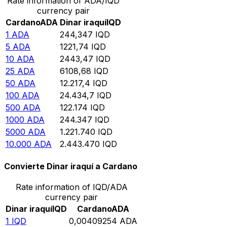
Rate information of ADA/IQD
currency pair
Cardano
ADA
Dinar iraquí
IQD
1
ADA
244,347
IQD
5
ADA
1221,74
IQD
10
ADA
2443,47
IQD
25
ADA
6108,68
IQD
50
ADA
12.217,4
IQD
100
ADA
24.434,7
IQD
500
ADA
122.174
IQD
1000
ADA
244.347
IQD
5000
ADA
1.221.740
IQD
10.000
ADA
2.443.470
IQD
Convierte Dinar iraquí a Cardano
Rate information of IQD/ADA
currency pair
Dinar iraquí
IQD
Cardano
ADA
1
IQD
0,00409254
ADA