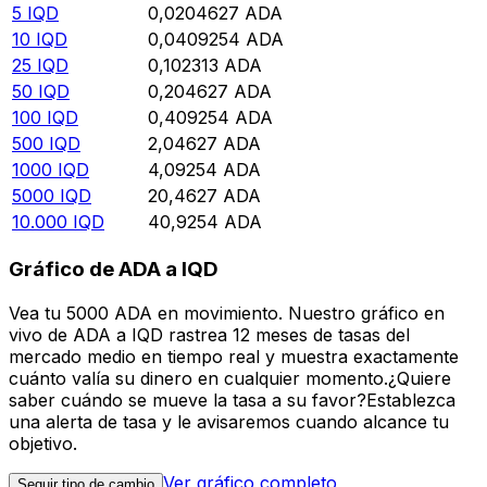
5
IQD
0,0204627
ADA
10
IQD
0,0409254
ADA
25
IQD
0,102313
ADA
50
IQD
0,204627
ADA
100
IQD
0,409254
ADA
500
IQD
2,04627
ADA
1000
IQD
4,09254
ADA
5000
IQD
20,4627
ADA
10.000
IQD
40,9254
ADA
Gráfico de ADA a IQD
Vea tu 5000 ADA en movimiento. Nuestro gráfico en
vivo de ADA a IQD rastrea 12 meses de tasas del
mercado medio en tiempo real y muestra exactamente
cuánto valía su dinero en cualquier momento.¿Quiere
saber cuándo se mueve la tasa a su favor?Establezca
una alerta de tasa y le avisaremos cuando alcance tu
objetivo.
Ver gráfico completo
Seguir tipo de cambio