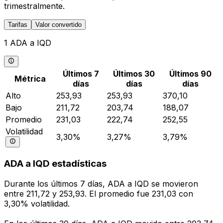
trimestralmente.
Tarifas
Valor convertido
1 ADA a IQD
Últimos 7
Últimos 30
Últimos 90
Métrica
días
días
días
Alto
253,93
253,93
370,10
Bajo
211,72
203,74
188,07
Promedio
231,03
222,74
252,55
Volatilidad
3,30%
3,27%
3,79%
ADA a IQD estadísticas
Durante los últimos 7 días, ADA a IQD se movieron
entre 211,72 y 253,93. El promedio fue 231,03 con
3,30% volatilidad.