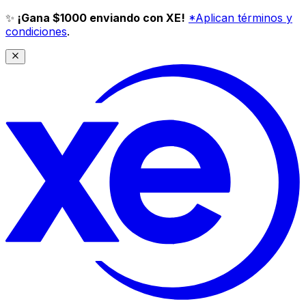
✨
¡Gana $1000 enviando con XE!
*Aplican términos y
condiciones
.