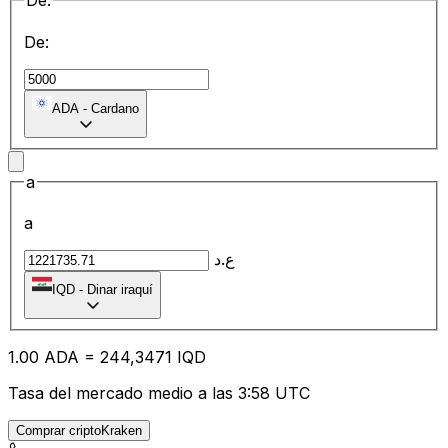
De:
De:
ADA
-
Cardano
a
a
ع.د
IQD
-
Dinar iraquí
1.00
ADA
=
24
4,3471
IQD
Tasa del mercado medio a las 3:58 UTC
Comprar criptoKraken