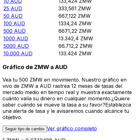
10
AUD
133,424
ZMW
25
AUD
333,561
ZMW
50
AUD
667,122
ZMW
100
AUD
1334,24
ZMW
500
AUD
6671,22
ZMW
1000
AUD
13.342,4
ZMW
5000
AUD
66.712,2
ZMW
10.000
AUD
133.424
ZMW
Gráfico de ZMW a AUD
Vea tu 500 ZMW en movimiento. Nuestro gráfico en
vivo de ZMW a AUD rastrea 12 meses de tasas del
mercado medio en tiempo real y muestra exactamente
cuánto valía su dinero en cualquier momento.¿Quiere
saber cuándo se mueve la tasa a su favor?Establezca
una alerta de tasa y le avisaremos cuando alcance tu
objetivo.
Ver gráfico completo
Seguir tipo de cambio