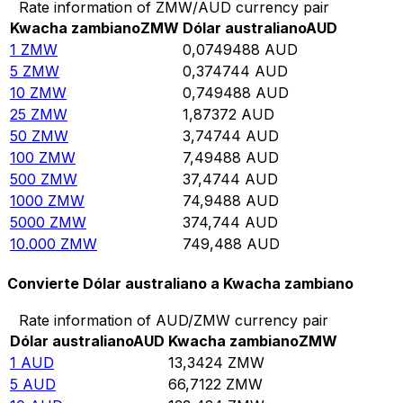
Rate information of ZMW/AUD currency pair
Kwacha zambiano
ZMW
Dólar australiano
AUD
1
ZMW
0,0749488
AUD
5
ZMW
0,374744
AUD
10
ZMW
0,749488
AUD
25
ZMW
1,87372
AUD
50
ZMW
3,74744
AUD
100
ZMW
7,49488
AUD
500
ZMW
37,4744
AUD
1000
ZMW
74,9488
AUD
5000
ZMW
374,744
AUD
10.000
ZMW
749,488
AUD
Convierte Dólar australiano a Kwacha zambiano
Rate information of AUD/ZMW currency pair
Dólar australiano
AUD
Kwacha zambiano
ZMW
1
AUD
13,3424
ZMW
5
AUD
66,7122
ZMW