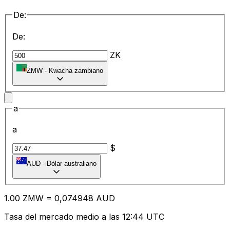
De:
De:
ZK
ZMW
-
Kwacha zambiano
a
a
$
AUD
-
Dólar australiano
1.00
ZMW
=
0,
074948
AUD
Tasa del mercado medio a las 12:44 UTC