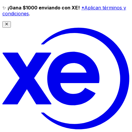
✨
¡Gana $1000 enviando con XE!
*Aplican términos y
condiciones
.