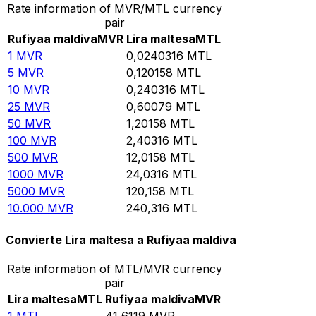
Rate information of MVR/MTL currency
pair
Rufiyaa maldiva
MVR
Lira maltesa
MTL
1
MVR
0,0240316
MTL
5
MVR
0,120158
MTL
10
MVR
0,240316
MTL
25
MVR
0,60079
MTL
50
MVR
1,20158
MTL
100
MVR
2,40316
MTL
500
MVR
12,0158
MTL
1000
MVR
24,0316
MTL
5000
MVR
120,158
MTL
10.000
MVR
240,316
MTL
Convierte Lira maltesa a Rufiyaa maldiva
Rate information of MTL/MVR currency
pair
Lira maltesa
MTL
Rufiyaa maldiva
MVR
1
MTL
41,6119
MVR