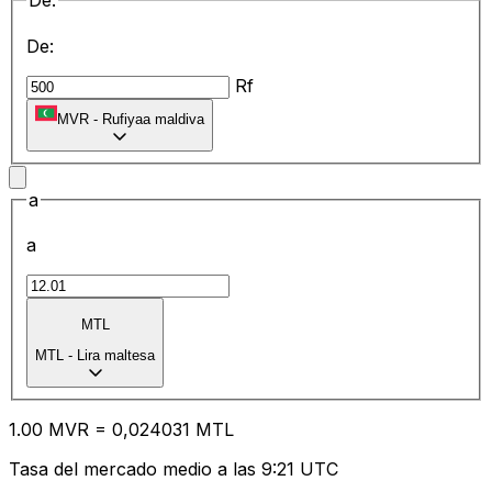
De:
De:
Rf
MVR
-
Rufiyaa maldiva
a
a
MTL
MTL
-
Lira maltesa
1.00
MVR
=
0,
024031
MTL
Tasa del mercado medio a las 9:21 UTC