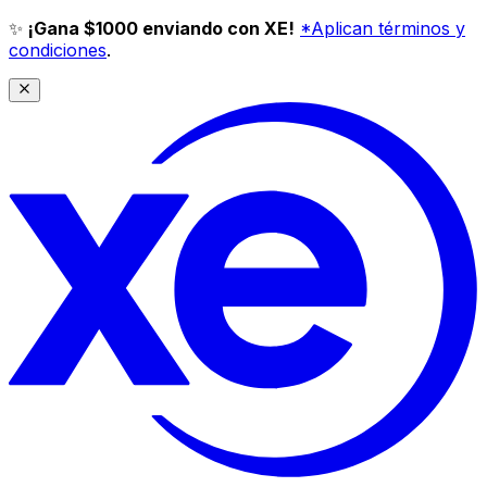
✨
¡Gana $1000 enviando con XE!
*Aplican términos y
condiciones
.