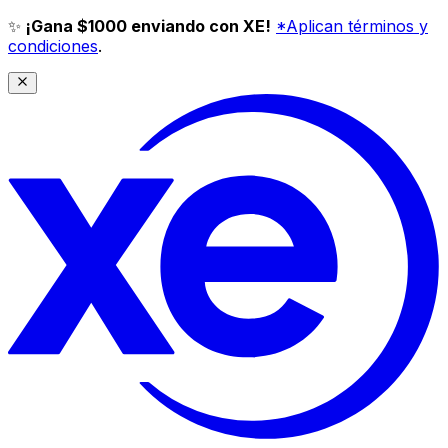
✨
¡Gana $1000 enviando con XE!
*Aplican términos y
condiciones
.