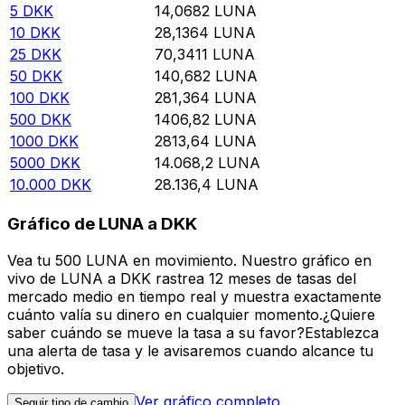
5
DKK
14,0682
LUNA
10
DKK
28,1364
LUNA
25
DKK
70,3411
LUNA
50
DKK
140,682
LUNA
100
DKK
281,364
LUNA
500
DKK
1406,82
LUNA
1000
DKK
2813,64
LUNA
5000
DKK
14.068,2
LUNA
10.000
DKK
28.136,4
LUNA
Gráfico de LUNA a DKK
Vea tu 500 LUNA en movimiento. Nuestro gráfico en
vivo de LUNA a DKK rastrea 12 meses de tasas del
mercado medio en tiempo real y muestra exactamente
cuánto valía su dinero en cualquier momento.¿Quiere
saber cuándo se mueve la tasa a su favor?Establezca
una alerta de tasa y le avisaremos cuando alcance tu
objetivo.
Ver gráfico completo
Seguir tipo de cambio