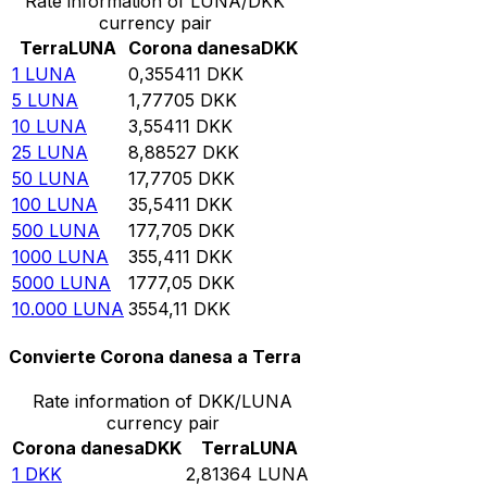
Rate information of LUNA/DKK
currency pair
Terra
LUNA
Corona danesa
DKK
1
LUNA
0,355411
DKK
5
LUNA
1,77705
DKK
10
LUNA
3,55411
DKK
25
LUNA
8,88527
DKK
50
LUNA
17,7705
DKK
100
LUNA
35,5411
DKK
500
LUNA
177,705
DKK
1000
LUNA
355,411
DKK
5000
LUNA
1777,05
DKK
10.000
LUNA
3554,11
DKK
Convierte Corona danesa a Terra
Rate information of DKK/LUNA
currency pair
Corona danesa
DKK
Terra
LUNA
1
DKK
2,81364
LUNA