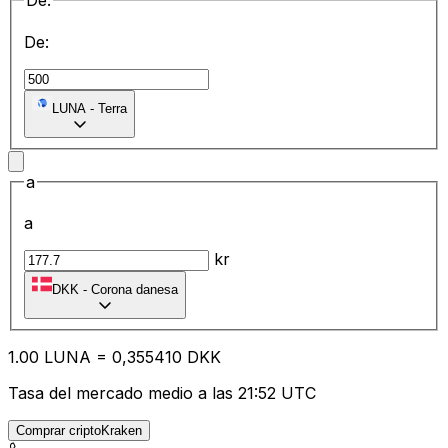
De:
De:
LUNA
-
Terra
a
a
kr
DKK
-
Corona danesa
1.00
LUNA
=
0,
355410
DKK
Tasa del mercado medio a las 21:52 UTC
Comprar criptoKraken