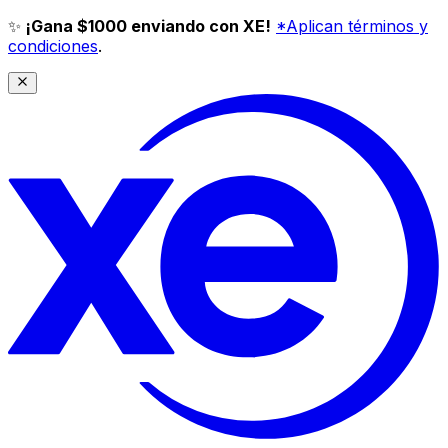
✨
¡Gana $1000 enviando con XE!
*Aplican términos y
condiciones
.