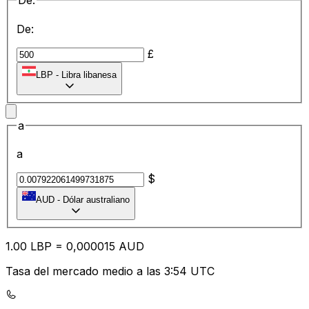
De:
De:
£
LBP
-
Libra libanesa
a
a
$
AUD
-
Dólar australiano
1.00
LBP
=
0,
000015
AUD
Tasa del mercado medio a las 3:54 UTC