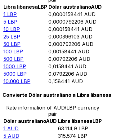
Libra libanesa
LBP
Dólar australiano
AUD
1
LBP
0,0000158441
AUD
5
LBP
0,0000792206
AUD
10
LBP
0,000158441
AUD
25
LBP
0,000396103
AUD
50
LBP
0,000792206
AUD
100
LBP
0,00158441
AUD
500
LBP
0,00792206
AUD
1000
LBP
0,0158441
AUD
5000
LBP
0,0792206
AUD
10.000
LBP
0,158441
AUD
Convierte Dólar australiano a Libra libanesa
Rate information of AUD/LBP currency
pair
Dólar australiano
AUD
Libra libanesa
LBP
1
AUD
63.114,9
LBP
5
AUD
315.574
LBP